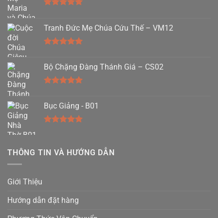
Được xếp
hạng
5.00
Tranh Đức Mẹ Chúa Cứu Thế – VM12
5 sao
Được xếp
hạng
5.00
Bộ Chặng Đàng Thánh Giá – CS02
5 sao
Được xếp
hạng
5.00
Bục Giảng - B01
5 sao
Được xếp
hạng
5.00
5 sao
THÔNG TIN VÀ HƯỚNG DẪN
Giới Thiệu
Hướng dẫn đặt hàng