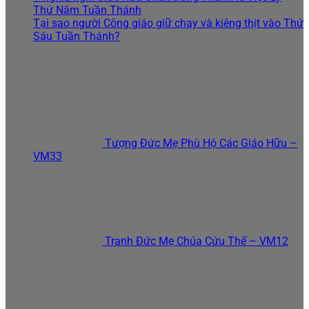
Thứ Năm Tuần Thánh
Tại sao người Công giáo giữ chay và kiêng thịt vào Thứ
Sáu Tuần Thánh?
Sản phẩm được yêu thích
Tượng Đức Mẹ Phù Hộ Các Giáo Hữu –
VM33
Được xếp hạng
5.00
5 sao
Tranh Đức Mẹ Chúa Cứu Thế – VM12
Được xếp hạng
5.00
5 sao