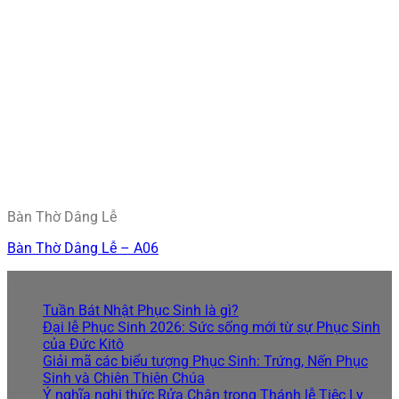
Bàn Thờ Dâng Lễ
Bàn Thờ Dâng Lễ – A06
Bài viết mới
Tuần Bát Nhật Phục Sinh là gì?
Đại lễ Phục Sinh 2026: Sức sống mới từ sự Phục Sinh
của Đức Kitô
Giải mã các biểu tượng Phục Sinh: Trứng, Nến Phục
Sinh và Chiên Thiên Chúa
Ý nghĩa nghi thức Rửa Chân trong Thánh lễ Tiệc Ly