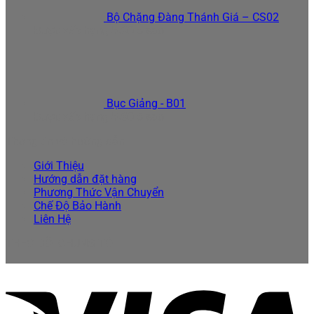
Bộ Chặng Đàng Thánh Giá – CS02
Được xếp hạng
5.00
5 sao
Bục Giảng - B01
Được xếp hạng
5.00
5 sao
Thông tin và hướng dẫn
Giới Thiệu
Hướng dẫn đặt hàng
Phương Thức Vận Chuyển
Chế Độ Bảo Hành
Liên Hệ
THEO DÕI CHÚNG TÔI