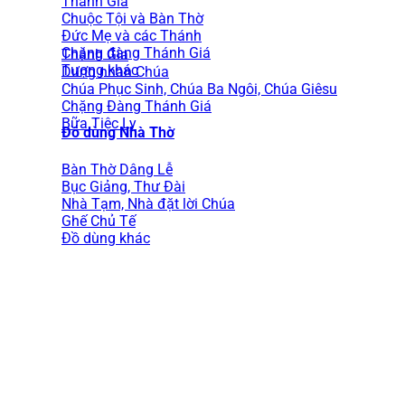
Thánh Gia
Chuộc Tội và Bàn Thờ
Đức Mẹ và các Thánh
Chặng đàng Thánh Giá
Thánh Gia
Tượng khác
Dung nhan Chúa
Chúa Phục Sinh, Chúa Ba Ngôi, Chúa Giêsu
Chặng Đàng Thánh Giá
Bữa Tiệc Ly
Đồ dùng Nhà Thờ
Bàn Thờ Dâng Lễ
Bục Giảng, Thư Đài
Nhà Tạm, Nhà đặt lời Chúa
Ghế Chủ Tế
Đồ dùng khác