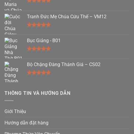
Được xếp
hạng
5.00
Tranh Đức Mẹ Chúa Cứu Thế – VM12
5 sao
Được xếp
hạng
5.00
Bục Giảng - B01
5 sao
Được xếp
hạng
5.00
Bộ Chặng Đàng Thánh Giá – CS02
5 sao
Được xếp
hạng
5.00
5 sao
THÔNG TIN VÀ HƯỚNG DẪN
Giới Thiệu
Hướng dẫn đặt hàng