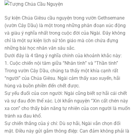
Sự kiện Chúa Giêsu cầu nguyện trong vườn Gethsemane
(vườn Cây Dầu) là một trong những phân đoạn xúc động
và giàu ý nghĩa nhất trong cuộc đời của Ngài. Đây không
chỉ là một sự kiện lịch sử tôn giáo mà còn chứa đựng
những bài học nhân văn sâu sắc.
Dưới đây là 4 tầng ý nghĩa chính của khoảnh khắc này:
1. Cuộc chiến nội tâm giữa “Nhân tính” và “Thần tính”
Trong vườn Cây Dầu, chúng ta thấy một khía cạnh rất
“người” của Chúa Giêsu. Ngài cảm thấy xao xuyến, hãi
hùng và buồn phiền đến chết được.
Sự yếu đuối của con người: Ngài cũng biết sợ hãi cái chết
và sự đau đớn thể xác. Lời khẩn nguyện “Xin cất chén này
xa con” cho thấy bản năng tự nhiên của con người là muốn
tránh xa đau khổ.
Sự chiến thắng của ý chí: Dù sợ hãi, Ngài vẫn chọn đối
mặt. Điều này gửi gắm thông điệp: Can đảm không phải là