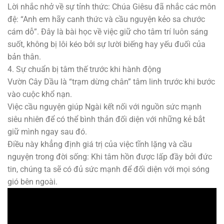
Lời nhắc nhở về sự tỉnh thức: Chúa Giêsu đã nhắc các môn
đệ: “Anh em hãy canh thức và cầu nguyện kẻo sa chước
cám dỗ”. Đây là bài học về việc giữ cho tâm trí luôn sáng
suốt, không bị lôi kéo bởi sự lười biếng hay yếu đuối của
bản thân.
4. Sự chuẩn bị tâm thế trước khi hành động
Vườn Cây Dầu là “trạm dừng chân” tâm linh trước khi bước
vào cuộc khổ nạn.
Việc cầu nguyện giúp Ngài kết nối với nguồn sức mạnh
siêu nhiên để có thể bình thản đối diện với những kẻ bắt
giữ mình ngay sau đó.
Điều này khẳng định giá trị của việc tĩnh lặng và cầu
nguyện trong đời sống: Khi tâm hồn được lấp đầy bởi đức
tin, chúng ta sẽ có đủ sức mạnh để đối diện với mọi sóng
gió bên ngoài.