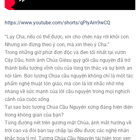
https://www.youtube.com/shorts/qPIyArn9wCQ
“Lạy Cha, nếu có thể được, xin cho chén này rời khỏi con.
Nhưng xin đừng theo ý con, mà xin theo ý Cha.”
Trong những giờ phút đơn độc và đen tối nhất tại vườn
Cây Dầu, hình ảnh Chúa Giêsu quỳ gối cầu nguyện đã trở
thành biểu tượng vĩnh cửu của lòng tin thác và sự bình an
nội tâm. Bức tượng Chúa cầu nguyện không chỉ là một tác
phẩm nghệ thuật tôn giáo, mà còn là lời nhắc nhở nhẹ
nhàng về sức mạnh của lời cầu nguyện trong mọi nghịch
cảnh của cuộc sống.
Tại sao bức tượng Chúa Cầu Nguyện xứng đáng hiện diện
trong không gian của bạn?
Từng đường nét trên gương mặt Chúa, ánh mắt hướng về
trời cao và đôi bàn tay chắp lại đều được các nghệ nhân
khắc họa tỉ mỉ. Tượng Chúa Cầu Nguyện tái hiện trọn vẹn