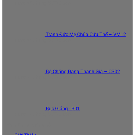
Được xếp hạng
5.00
5 sao
Tranh Đức Mẹ Chúa Cứu Thế – VM12
Được xếp hạng
5.00
5 sao
Bộ Chặng Đàng Thánh Giá – CS02
Được xếp hạng
5.00
5 sao
Bục Giảng - B01
Được xếp hạng
5.00
5 sao
Thông tin và hướng dẫn