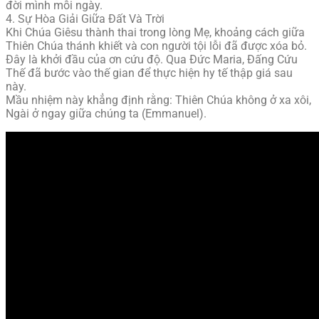
đời mình mỗi ngày.
4. Sự Hòa Giải Giữa Đất Và Trời
Khi Chúa Giêsu thành thai trong lòng Mẹ, khoảng cách giữa
Thiên Chúa thánh khiết và con người tội lỗi đã được xóa bỏ.
Đây là khởi đầu của ơn cứu độ. Qua Đức Maria, Đấng Cứu
Thế đã bước vào thế gian để thực hiện hy tế thập giá sau
này.
Mầu nhiệm này khẳng định rằng: Thiên Chúa không ở xa xôi,
Ngài ở ngay giữa chúng ta (Emmanuel).