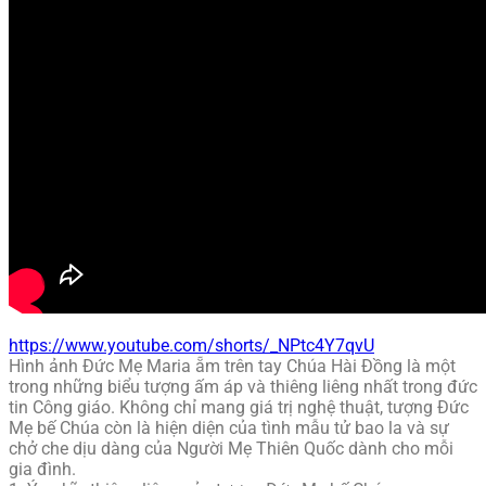
https://www.youtube.com/shorts/_NPtc4Y7qvU
Hình ảnh Đức Mẹ Maria ẵm trên tay Chúa Hài Đồng là một
trong những biểu tượng ấm áp và thiêng liêng nhất trong đức
tin Công giáo. Không chỉ mang giá trị nghệ thuật, tượng Đức
Mẹ bế Chúa còn là hiện diện của tình mẫu tử bao la và sự
chở che dịu dàng của Người Mẹ Thiên Quốc dành cho mỗi
gia đình.