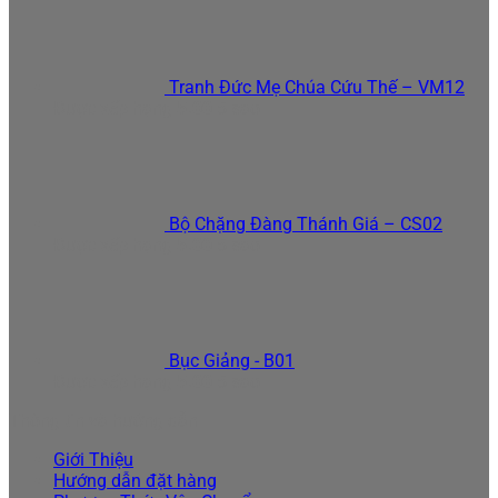
Tranh Đức Mẹ Chúa Cứu Thế – VM12
Được xếp hạng
5.00
5 sao
Bộ Chặng Đàng Thánh Giá – CS02
Được xếp hạng
5.00
5 sao
Bục Giảng - B01
Được xếp hạng
5.00
5 sao
Thông tin và hướng dẫn
Giới Thiệu
Hướng dẫn đặt hàng