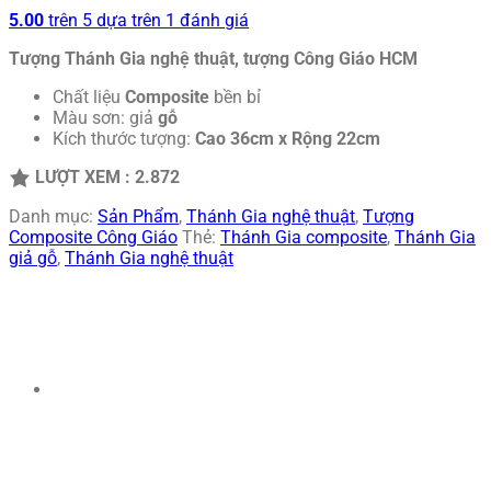
5.00
trên 5 dựa trên
1
đánh giá
Tượng Thánh Gia nghệ thuật, tượng Công Giáo HCM
Chất liệu
Composite
bền bỉ
Màu sơn: giả
gỗ
Kích thước tượng:
Cao
36cm x Rộng 22cm
LƯỢT XEM :
2.872
Danh mục:
Sản Phẩm
,
Thánh Gia nghệ thuật
,
Tượng
Composite Công Giáo
Thẻ:
Thánh Gia composite
,
Thánh Gia
giả gỗ
,
Thánh Gia nghệ thuật