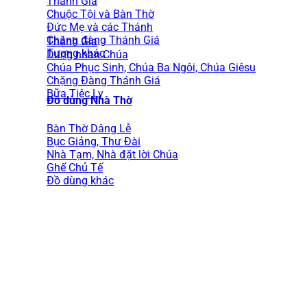
Thánh Gia
Chuộc Tội và Bàn Thờ
Đức Mẹ và các Thánh
Chặng đàng Thánh Giá
Thánh Gia
Tượng khác
Dung nhan Chúa
Chúa Phục Sinh, Chúa Ba Ngôi, Chúa Giêsu
Chặng Đàng Thánh Giá
Bữa Tiệc Ly
Đồ dùng Nhà Thờ
Bàn Thờ Dâng Lễ
Bục Giảng, Thư Đài
Nhà Tạm, Nhà đặt lời Chúa
Ghế Chủ Tế
Đồ dùng khác