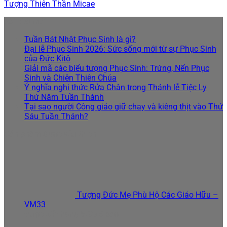
Tượng Thiên Thần Micae
Bài viết mới
Tuần Bát Nhật Phục Sinh là gì?
Đại lễ Phục Sinh 2026: Sức sống mới từ sự Phục Sinh
của Đức Kitô
Giải mã các biểu tượng Phục Sinh: Trứng, Nến Phục
Sinh và Chiên Thiên Chúa
Ý nghĩa nghi thức Rửa Chân trong Thánh lễ Tiệc Ly
Thứ Năm Tuần Thánh
Tại sao người Công giáo giữ chay và kiêng thịt vào Thứ
Sáu Tuần Thánh?
Sản phẩm được yêu thích
Tượng Đức Mẹ Phù Hộ Các Giáo Hữu –
VM33
Được xếp hạng
5.00
5 sao