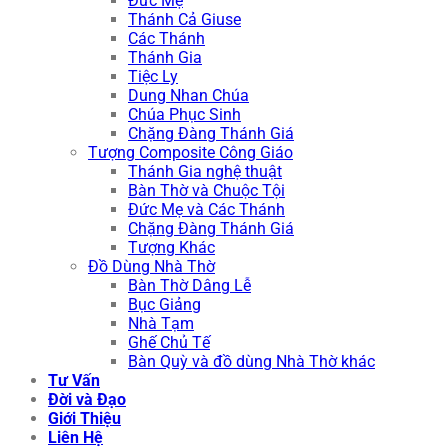
Đức Mẹ
Thánh Cả Giuse
Các Thánh
Thánh Gia
Tiệc Ly
Dung Nhan Chúa
Chúa Phục Sinh
Chặng Đàng Thánh Giá
Tượng Composite Công Giáo
Thánh Gia nghệ thuật
Bàn Thờ và Chuộc Tội
Đức Mẹ và Các Thánh
Chặng Đàng Thánh Giá
Tượng Khác
Đồ Dùng Nhà Thờ
Bàn Thờ Dâng Lễ
Bục Giảng
Nhà Tạm
Ghế Chủ Tế
Bàn Quỳ và đồ dùng Nhà Thờ khác
Tư Vấn
Đời và Đạo
Giới Thiệu
Liên Hệ