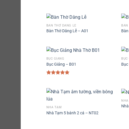
BÀN THỜ DÂNG LỄ
BÀN
Bàn Thờ Dâng Lễ – A01
Bàn
BỤC GIẢNG
BỤC
Bục Giảng – B01
Bục
Được xếp
hạng
5.00
5 sao
NHÀ
Nhà
NHÀ TẠM
Nhà Tạm 5 bánh 2 cá – NT02