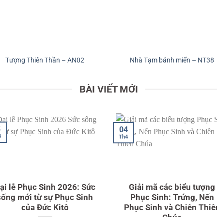
Tượng Thiên Thần – AN02
Nhà Tạm bánh miến – NT38
BÀI VIẾT MỚI
27
9
Th3
3
Hướng dẫn chuẩn bị tâm
Suy niệm 14 Chặng Đàn
hồn xưng tội và chầu
Thánh Giá: Hành trình tì
Thánh Thể trong Tuần
yêu cứu độ 2026