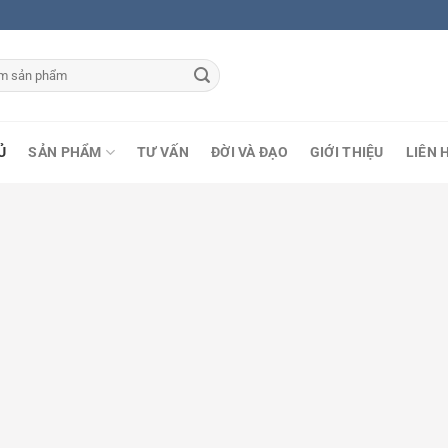
Ủ
SẢN PHẨM
TƯ VẤN
ĐỜI VÀ ĐẠO
GIỚI THIỆU
LIÊN 