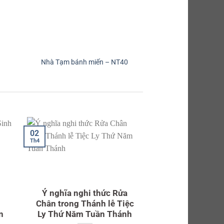
Nhà Tạm bánh miến – NT40
26
Th3
g
5 Phút Nghe Lời Chúa
nh
Trước Khi Ngủ – Liều
Thuốc Chữa Lành Cho