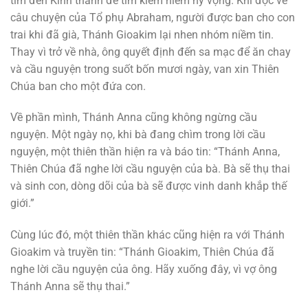
tìm đến Kinh thánh để tìm kiếm niềm hy vọng. Khi đọc về
câu chuyện của Tổ phụ Abraham, người được ban cho con
trai khi đã già, Thánh Gioakim lại nhen nhóm niềm tin.
Thay vì trở về nhà, ông quyết định đến sa mạc để ăn chay
và cầu nguyện trong suốt bốn mươi ngày, van xin Thiên
Chúa ban cho một đứa con.
Về phần mình, Thánh Anna cũng không ngừng cầu
nguyện. Một ngày nọ, khi bà đang chìm trong lời cầu
nguyện, một thiên thần hiện ra và báo tin: “Thánh Anna,
Thiên Chúa đã nghe lời cầu nguyện của bà. Bà sẽ thụ thai
và sinh con, dòng dõi của bà sẽ được vinh danh khắp thế
giới.”
Cùng lúc đó, một thiên thần khác cũng hiện ra với Thánh
Gioakim và truyền tin: “Thánh Gioakim, Thiên Chúa đã
nghe lời cầu nguyện của ông. Hãy xuống đây, vì vợ ông
Thánh Anna sẽ thụ thai.”