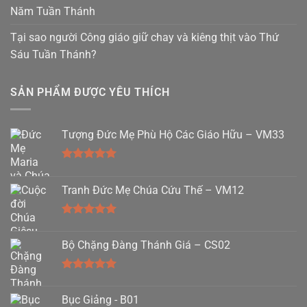
Năm Tuần Thánh
Tại sao người Công giáo giữ chay và kiêng thịt vào Thứ
Sáu Tuần Thánh?
SẢN PHẨM ĐƯỢC YÊU THÍCH
Tượng Đức Mẹ Phù Hộ Các Giáo Hữu – VM33
Được xếp
hạng
5.00
Tranh Đức Mẹ Chúa Cứu Thế – VM12
5 sao
Được xếp
hạng
5.00
Bộ Chặng Đàng Thánh Giá – CS02
5 sao
Được xếp
hạng
5.00
Bục Giảng - B01
5 sao