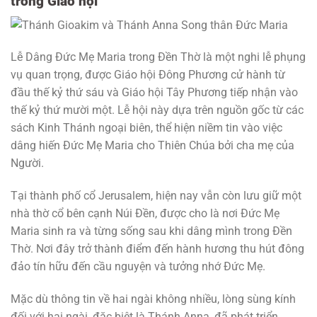
trong Giáo hội
Lễ Dâng Đức Mẹ Maria trong Đền Thờ là một nghi lễ phụng
vụ quan trọng, được Giáo hội Đông Phương cử hành từ
đầu thế kỷ thứ sáu và Giáo hội Tây Phương tiếp nhận vào
thế kỷ thứ mười một. Lễ hội này dựa trên nguồn gốc từ các
sách Kinh Thánh ngoại biên, thể hiện niềm tin vào việc
dâng hiến Đức Mẹ Maria cho Thiên Chúa bởi cha mẹ của
Người.
Tại thành phố cổ Jerusalem, hiện nay vẫn còn lưu giữ một
nhà thờ cổ bên cạnh Núi Đền, được cho là nơi Đức Mẹ
Maria sinh ra và từng sống sau khi dâng mình trong Đền
Thờ. Nơi đây trở thành điểm đến hành hương thu hút đông
đảo tín hữu đến cầu nguyện và tưởng nhớ Đức Mẹ.
Mặc dù thông tin về hai ngài không nhiều, lòng sùng kính
đối với hai ngài, đặc biệt là Thánh Anna, đã phát triển