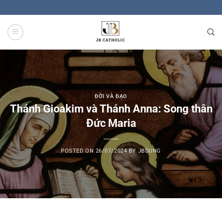
Skip
to
content
ĐỜI VÀ ĐẠO
Thánh Gioakim và Thánh Anna: Song thân
Đức Maria
POSTED ON
26/07/2024
BY
JBDUNG