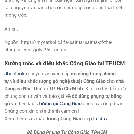
thương và lòng nhân ái của Ngài. Xin Ngài nhậm lời con
cầu nguyện và ban cho con những gì con đang tha thiết
mong ước.
Amen.
Nguồn: https://mycatholic.life/saints/saints-of-the-
liturgical-year/july-26st-anne/
Xưởng mộc và điêu khắc Công Giáo tại TPHCM
Jbcatholic
chuyên về cung cấp
đồ dùng trong phụng
tự
và
điêu khắc tượng gỗ nghệ thuật Công Giáo
cho
nhà
Dòng
và
Nhà Thờ
tại
TP. Hồ Chí Minh
. Xin liên hệ để được
chúng con tư vấn và báo giá về
đồ dùng phụng tự bằng
gỗ
và điêu khắc
tượng gỗ Công Giáo
cho quý cộng đoàn!
Chúng con xin chân thành cảm ơn !
Xem thêm các mẫu
tượng Công Giáo
đẹp
tại đây
Đồ Dùng Phụng Tự Công Giáo TPHCM