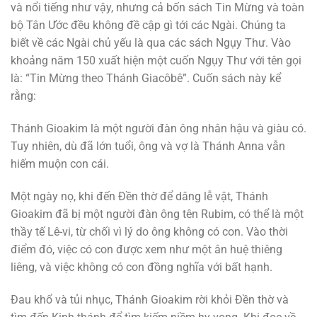
và nổi tiếng như vậy, nhưng cả bốn sách Tin Mừng và toàn
bộ Tân Ước đều không đề cập gì tới các Ngài. Chúng ta
biết về các Ngài chủ yếu là qua các sách Ngụy Thư. Vào
khoảng năm 150 xuất hiện một cuốn Ngụy Thư với tên gọi
là: “Tin Mừng theo Thánh Giacôbê”. Cuốn sách này kể
rằng:
Thánh Gioakim là một người đàn ông nhân hậu và giàu có.
Tuy nhiên, dù đã lớn tuổi, ông và vợ là Thánh Anna vẫn
hiếm muộn con cái.
Một ngày nọ, khi đến Đền thờ để dâng lễ vật, Thánh
Gioakim đã bị một người đàn ông tên Rubim, có thể là một
thầy tế Lê-vi, từ chối vì lý do ông không có con. Vào thời
điểm đó, việc có con được xem như một ân huệ thiêng
liêng, và việc không có con đồng nghĩa với bất hạnh.
Đau khổ và tủi nhục, Thánh Gioakim rời khỏi Đền thờ và