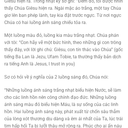
Giêsu hiện ra. Trong nhật ký sơ ghi: “Ðêm đó, tôi được nhìn
thấy Chúa Giêsu hiện ra. Ngài mặc áo trắng, một tay Chúa
giơ lên ban phép lành, tay kia đặt trước ngực. Từ nơi ngực
Chúa có hai luồng ánh sáng chiếu tỏa ra.
Một luồng màu đỏ, luồng kia màu trắng nhạt. Chúa phán
với tôi: “Con hãy vẽ một bức hình, theo những gì con trông
thấy đây, với lời ghi chú: Giêsu, con tín thác vào Chúa” (gốc
tiếng Ba Lan là Jezu, Ufam Tobie, ta thường thấy bản dịch
ra tiếng Anh là Jesus, I trust in you)
Sơ có hỏi về ý nghĩa của 2 luồng sáng đó, Chúa nói:
“Những luồng ánh sáng trắng nhạt biểu hiện Nước, sẽ làm
cho các linh hồn nên công chính đạo đức. Những luồng
ánh sáng màu đỏ biểu hiện Máu, là sự sống của các linh
hồn. Hai luồng ánh sáng này, phát xuất từ chốn sâu thẳm
của lòng xót thương dịu dàng và êm ái nhất của Ta, lúc trái
tim hấp hối Ta bị lưỡi thâu mở rộng ra. Phúc cho ai ẩn náu