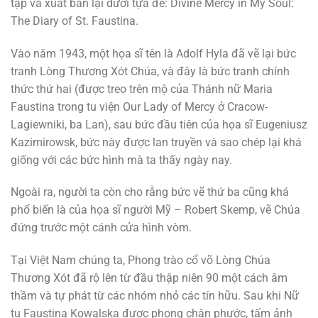
tập và xuất bản lại dưới tựa đề: Divine Mercy in My Soul:
The Diary of St. Faustina.
Vào năm 1943, một họa sĩ tên là Adolf Hyla đã vẽ lại bức
tranh Lòng Thương Xót Chúa, và đây là bức tranh chính
thức thứ hai (được treo trên mộ của Thánh nữ Maria
Faustina trong tu viện Our Lady of Mercy ở Cracow-
Lagiewniki, ba Lan), sau bức đầu tiên của họa sĩ Eugeniusz
Kazimirowsk, bức này được lan truyền và sao chép lại khá
giống với các bức hình mà ta thấy ngày nay.
Ngoài ra, người ta còn cho rằng bức vẽ thứ ba cũng khá
phổ biến là của họa sĩ người Mỹ – Robert Skemp, vẽ Chúa
đứng trước một cánh cửa hình vòm.
Tại Việt Nam chúng ta, Phong trào cổ võ Lòng Chúa
Thương Xót đã rộ lên từ đầu thập niên 90 một cách âm
thầm và tự phát từ các nhóm nhỏ các tín hữu. Sau khi Nữ
tu Faustina Kowalska được phong chân phước, tấm ảnh