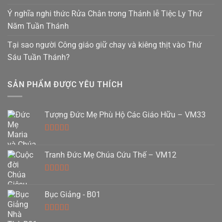
Ý nghĩa nghi thức Rửa Chân trong Thánh lễ Tiệc Ly Thứ
Năm Tuần Thánh
Tại sao người Công giáo giữ chay và kiêng thịt vào Thứ
Sáu Tuần Thánh?
SẢN PHẨM ĐƯỢC YÊU THÍCH
Tượng Đức Mẹ Phù Hộ Các Giáo Hữu – VM33
Được xếp
hạng
5.00
5
Tranh Đức Mẹ Chúa Cứu Thế – VM12
sao
Được xếp
hạng
5.00
5
Bục Giảng - B01
sao
Được xếp