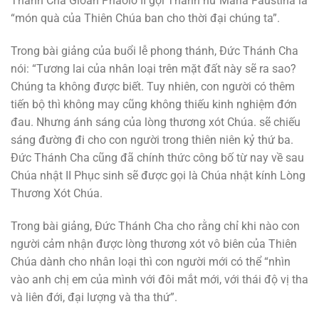
Thánh Cha Gioan Phaolô II gọi Thánh nữ Maria Faustina là
“món quà của Thiên Chúa ban cho thời đại chúng ta”.
Trong bài giảng của buổi lễ phong thánh, Ðức Thánh Cha
nói: “Tương lai của nhân loại trên mặt đất này sẽ ra sao?
Chúng ta không được biết. Tuy nhiên, con người có thêm
tiến bộ thì không may cũng không thiếu kinh nghiệm đớn
đau. Nhưng ánh sáng của lòng thương xót Chúa. sẽ chiếu
sáng đường đi cho con người trong thiên niên kỷ thứ ba.
Ðức Thánh Cha cũng đã chính thức công bố từ nay về sau
Chúa nhật II Phục sinh sẽ được gọi là Chúa nhật kính Lòng
Thương Xót Chúa.
Trong bài giảng, Ðức Thánh Cha cho rằng chỉ khi nào con
người cảm nhận được lòng thương xót vô biên của Thiên
Chúa dành cho nhân loại thì con người mới có thể “nhìn
vào anh chị em của mình với đôi mắt mới, với thái độ vị tha
và liên đới, đại lượng và tha thứ”.