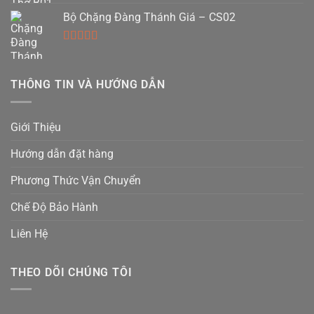
hạng
5.00
5
Bộ Chặng Đàng Thánh Giá – CS02
sao
Được xếp
hạng
5.00
5
sao
THÔNG TIN VÀ HƯỚNG DẪN
Giới Thiệu
Hướng dẫn đặt hàng
Phương Thức Vận Chuyển
Chế Độ Bảo Hành
Liên Hệ
THEO DÕI CHÚNG TÔI