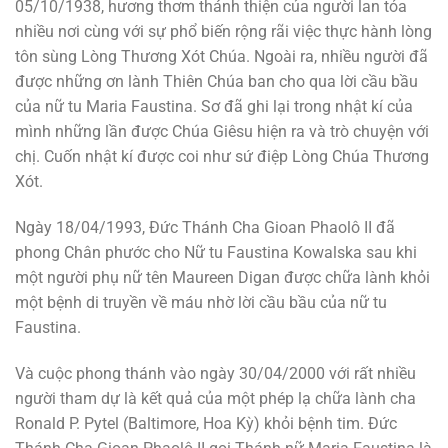
05/10/1938, hương thơm thánh thiện của người lan tỏa
nhiều nơi cùng với sự phổ biến rộng rãi việc thực hành lòng
tôn sùng Lòng Thương Xót Chúa. Ngoài ra, nhiều người đã
được những ơn lành Thiên Chúa ban cho qua lời cầu bầu
của nữ tu Maria Faustina. Sơ đã ghi lại trong nhật kí của
mình những lần được Chúa Giêsu hiện ra và trò chuyện với
chị. Cuốn nhật kí được coi như sứ điệp Lòng Chúa Thương
Xót.
Ngày 18/04/1993, Ðức Thánh Cha Gioan Phaolô II đã
phong Chân phước cho Nữ tu Faustina Kowalska sau khi
một người phụ nữ tên Maureen Digan được chữa lành khỏi
một bệnh di truyền về máu nhờ lời cầu bầu của nữ tu
Faustina.
Và cuộc phong thánh vào ngày 30/04/2000 với rất nhiều
người tham dự là kết quả của một phép lạ chữa lành cha
Ronald P. Pytel (Baltimore, Hoa Kỳ) khỏi bệnh tim. Ðức