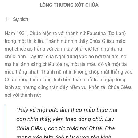
LÒNG THƯƠNG XÓT CHÚA
1 – Sự tích
Năm 1931, Chúa hiện ra với thánh nữ Faustina (Ba Lan)
trong một thị kiến. Thánh nữ nhìn thấy Chúa Giêsu mặc
một chiếc áo trắng với cánh tay phải giơ lên như đang
chúc lành. Tay trái của Ngài đụng vào áo nơi trái tim, nơi
mà hai ánh sáng chiếu tỏa ra, một tia màu đỏ và một tia
màu trắng nhạt. Thánh nữ nhìn không chớp mắt thẳng vào
Chúa trong thinh lặng, linh hồn thánh nữ tràn ngập lòng
kính sợ, nhưng cũng tràn đầy niềm vui khôn tả. Chúa Giêsu
nói với thánh nữ:
“Hãy vẽ một bức ảnh theo mẫu thức mà
con nhìn thấy, kèm theo dòng chữ: Lạy
Chúa Giêsu, con tín thác nơi Chúa. Cha
mong ước bức ảnh này được tôn kính,