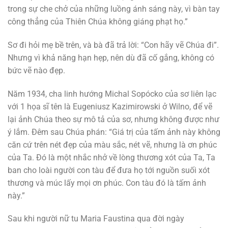
trong sự che chở của những luồng ánh sáng này, vì bàn tay
công thẳng của Thiên Chúa không giáng phạt họ.”
Sơ đi hỏi mẹ bề trên, và bà đã trả lời: “Con hãy vẽ Chúa đi”.
Nhưng vì khả năng hạn hẹp, nên dù đã cố gắng, không có
bức vẽ nào đẹp.
Năm 1934, cha linh hướng Michal Sopócko của sơ liên lạc
với 1 họa sĩ tên là Eugeniusz Kazimirowski ở Wilno, để vẽ
lại ảnh Chúa theo sự mô tả của sơ, nhưng không được như
ý lắm. Đêm sau Chúa phán: “Giá trị của tấm ảnh này không
căn cứ trên nét đẹp của màu sắc, nét vẽ, nhưng là ơn phúc
của Ta. Đó là một nhắc nhở về lòng thương xót của Ta, Ta
ban cho loài người con tàu để đưa họ tới nguồn suối xót
thương và múc lấy mọi ơn phúc. Con tàu đó là tấm ảnh
này.”
Sau khi người nữ tu Maria Faustina qua đời ngày