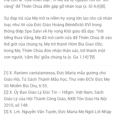
vâng” để Thiên Chúa đến gặp gỡ nhân loại (x. Gl 4,4)[8].
Sự đáp trả của Mẹ mở ra niềm hy vọng lớn lao cho cả nhân
loại, như lời của Đức Giáo Hoàng Bênêđictô XVI trong
thông điệp Spe Salvi về Hy vọng Kitô giáo đã dạy: “Với
tiếng thưa Vâng, Mẹ đã mở cánh cửa để Thiên Chúa đi vào
thế giới của chúng ta; Mẹ trở thành Hòm Bia Giao Ước;
trong Mẹ, Thiên Chúa đón nhận thân xác, trở thành một
con người, ‘cắm lều’ giữa chúng ta (x. Ga 1,14)”[9].
[1] X. Raniero cantalamessa, Đức Maria mẫu gương cho
Giáo Hội, Tủ Sách Thánh Mẫu học, Thư viện ĐCV. Đức Mẹ
Vô Nhiễm Bùi Chu, tr.55.
[2] X. Ủy Ban Giáo Lý Đức Tin – Hđgm. Việt Nam, Sách
Giáo Lý của Hội Thánh Công Giáo, NXB Tôn Giáo Hà Nội
2010, số 148.
[3] X. Lm. Nguyễn Văn Tuyên, Đức Maria Mẹ Ngôi Lời Nhập