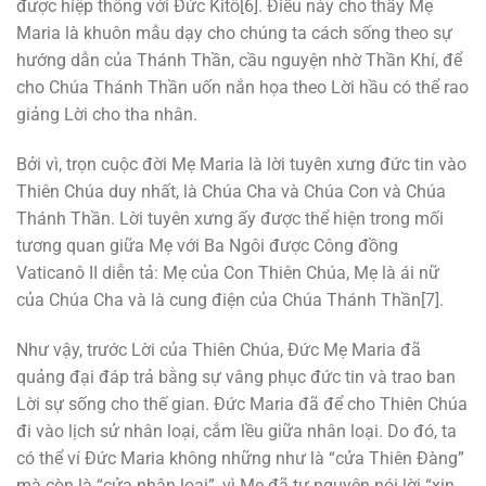
được hiệp thông với Đức Kitô[6]. Điều này cho thấy Mẹ
Maria là khuôn mẫu dạy cho chúng ta cách sống theo sự
hướng dẫn của Thánh Thần, cầu nguyện nhờ Thần Khí, để
cho Chúa Thánh Thần uốn nắn họa theo Lời hầu có thể rao
giảng Lời cho tha nhân.
Bởi vì, trọn cuộc đời Mẹ Maria là lời tuyên xưng đức tin vào
Thiên Chúa duy nhất, là Chúa Cha và Chúa Con và Chúa
Thánh Thần. Lời tuyên xưng ấy được thể hiện trong mối
tương quan giữa Mẹ với Ba Ngôi được Công đồng
Vaticanô II diễn tả: Mẹ của Con Thiên Chúa, Mẹ là ái nữ
của Chúa Cha và là cung điện của Chúa Thánh Thần[7].
Như vậy, trước Lời của Thiên Chúa, Đức Mẹ Maria đã
quảng đại đáp trả bằng sự vâng phục đức tin và trao ban
Lời sự sống cho thế gian. Đức Maria đã để cho Thiên Chúa
đi vào lịch sử nhân loại, cắm lều giữa nhân loại. Do đó, ta
có thể ví Đức Maria không những như là “cửa Thiên Đàng”
mà còn là “cửa nhân loại”, vì Mẹ đã tự nguyện nói lời “xin