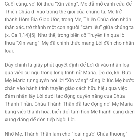
Cuối cùng, với lời thưa “Xin vâng”, Mẹ đã mở cánh cửa để
Thiên Chúa đi vào trong thế giới của chúng ta; Mẹ trở
thành Hòm Bia Giao Ước; trong Mẹ, Thiên Chúa đón nhận
thân xác, trở thành một con người “cắm lều” giữa chúng ta
(x. Ga 1,14)[5]. Như thế, trong biến cố Truyền tin qua lời
thưa “Xin vâng”, Mẹ đã chính thức mang Lời đến cho nhân
loại.
Đây chính là giây phút quyết định để Lời đi vào nhân loại
qua việc cư ngụ trong lòng trinh nữ Maria. Do đó, khi Đức
Mẹ Maria tự nguyện nói lời “Xin vâng” cũng là lúc Mẹ bước
chân vào hành trình truyền giáo cách hữu hiệu qua việc
đảm nhận lấy Lời dưới tác động quyền năng của Chúa
Thánh Thần. Chúa Thánh Thần đã tác động nơi Mẹ Maria
bằng việc thánh hóa, biến đổi tâm hồn Mẹ thành cung điện
xứng đáng để đón tiếp Ngôi Lời.
Nhờ Mẹ, Thánh Thần làm cho “loài người Chúa thương”