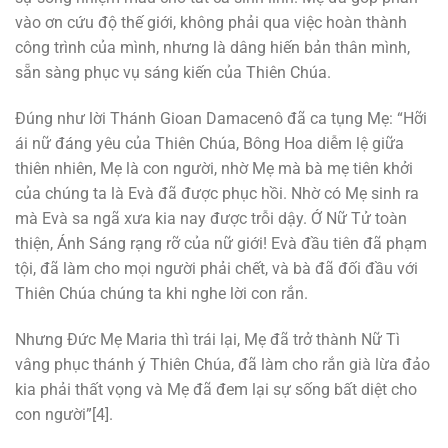
vào ơn cứu độ thế giới, không phải qua việc hoàn thành
công trình của mình, nhưng là dâng hiến bản thân mình,
sẵn sàng phục vụ sáng kiến của Thiên Chúa.
Đúng như lời Thánh Gioan Damacenô đã ca tụng Mẹ: “Hỡi
ái nữ đáng yêu của Thiên Chúa, Bông Hoa diễm lệ giữa
thiên nhiên, Mẹ là con người, nhờ Mẹ mà bà mẹ tiên khởi
của chúng ta là Evà đã được phục hồi. Nhờ có Mẹ sinh ra
mà Evà sa ngã xưa kia nay được trỗi dậy. Ớ Nữ Tử toàn
thiện, Ánh Sáng rạng rỡ của nữ giới! Evà đầu tiên đã phạm
tội, đã làm cho mọi người phải chết, và bà đã đối đầu với
Thiên Chúa chúng ta khi nghe lời con rắn.
Nhưng Đức Mẹ Maria thì trái lại, Mẹ đã trở thành Nữ Tì
vâng phục thánh ý Thiên Chúa, đã làm cho rắn già lừa đảo
kia phải thất vọng và Mẹ đã đem lại sự sống bất diệt cho
con người”[4].