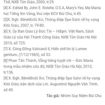
Thể, NXB Tôn Giáo, 2000, tr.29.
[4] X. Edited By John E. Rotelle, O.S.A, Mary’s Yes, Mẹ Maria
hai Tiếng Xin Vâng, thư viện ĐCV Bùi Chu, tr.45.
[5]X. Đgh. Bênêđictô Xvi, Thông điệp Spe Salvi về hy vọng
Kitô Giáo, 2007, tr. 79-80.
[6] X. Ủy Ban Giáo Lý Đức Tin – Hđgm. Việt Nam, Sách
Giáo Lý của Hội Thánh Công Giáo, NXB Tôn Giáo Hà Nội
2010, số 725.
[7] X. Công Đồng Vaticanô II, Hiến chế tín lý Lumen
gentium, (7/12/1965), số 53.
[8] Phan Tấn Thành, Vầng trăng tuyệt vời – Đức Maria
trong mầu nhiệm cứu độ, NXB Tôn Giáo Hà Nội, 2010,
tr.136.
[9] X. Đgh. Bênêđictô Xvi, Thông điệp Spe Salvi về hy vọng
Kitô Giáo, bản dịch của Lm. Augustinô Nguyễn Văn Trinh,
số 49.
Tác giả:
Nhóm Suy Niệm Bùi Chu