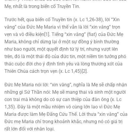
Mẹ, nhất là trong biến cố Truyền Tin.
Trước hết, qua biến cố Truyền tin (x. Lc 1,26-38), lời “Xin
vâng” của Đức Mẹ Maria vì thế vẫn là lời “xin vâng” trọn
vẹn và vô điều kiện[1]. Tiếng “xin vâng” (fiat) của Đức Mẹ
Maria, không chỉ dừng lại ở một sự đồng ý bình thường
như bao người, một quyết định từ lý trí, nhưng vượt lên
trên, đó là một thái độ của đức tin, một niềm tin tưởng phó
thác cuộc đời cho ý định tình yêu và lòng thương xót của
Thiên Chúa cách trọn vẹn (x. Lc 1,45)[2].
Đức Mẹ Maria nói lời: “xin vâng”, nghĩa là Mẹ sẽ chấp nhận
những gì Sứ Thần nói: Mẹ sẽ mang thai và sinh một người
con trai mà không do có sự can thiệp của đàn ông (x. Lc
1,35). Đây là một mầu nhiệm vô cùng lớn lao vì Đức Mẹ
Maria được làm Mẹ Đấng Cứu Thế. Lời thưa “xin vâng” của
Đức mẹ Maria chỉ trong khoảnh khắc, nhưng nó có giá trị
rất lớn đối với nhân loại.