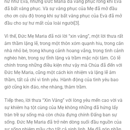
nữ như Evà, nhưng Đức Maria đã vâng phục rong khi Evà
đã bất vâng phục. Và sự vâng phục của Mẹ đã mở đầu
cho ơn cứu độ trong khi sự bất vâng phục của Evà đã mở
đầu cho sự hư mất của loài người[3].
Vì thế, Đức Mẹ Maria đã nói lời “xin vâng”, một lời thưa rất
âm thầm lặng lẽ, trong một thôn xóm quạnh hiu, trong căn
nhà nhỏ bé, trong khung cảnh hoang vắng, trong tình cảnh
nghèo hèn, trong sự tĩnh lặng và trầm mặc nội tâm. Có lẽ
chính trong những điều kiện như vậy mà Chúa đã đến với
Đức Mẹ Maria, cũng một cách kín nhiệm và lặng lẽ âm
thầm, tất cả chỉ vì tình yêu. Hành động của tình yêu bao
giờ cũng kín đáo, nhẹ nhàng, thâm trầm.
Tiếp theo, lời thưa “Xin Vâng” với lòng yêu mến cao vời và
sự khiêm hạ tột cùng của Mẹ không những đã hứng lấy
tràn trề sự sống mà còn chứa đựng chính Đấng ban sự
sống. Đức Mẹ Maria đã trở nên dòng suối đầu nguồn của
sự sống nhiệm mầu cho tất cả sinh linh. Mẹ đã góp phần