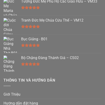
Tượng Đức Mẹ Phù Hộ Các Giáo Hữu – VM33
Được xếp
hạng
5.00
Tranh Đức Mẹ Chúa Cứu Thế – VM12
5 sao
Được xếp
hạng
5.00
Bục Giảng - B01
5 sao
Được xếp
hạng
5.00
Bộ Chặng Đàng Thánh Giá – CS02
5 sao
Được xếp
hạng
5.00
5 sao
THÔNG TIN VÀ HƯỚNG DẪN
Giới Thiệu
Hướng dẫn đặt hàng