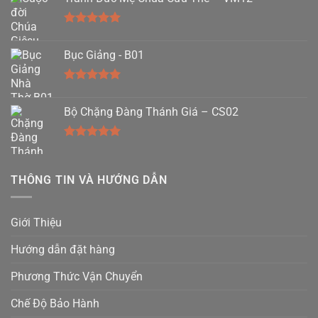
Được xếp
hạng
5.00
Bục Giảng - B01
5 sao
Được xếp
hạng
5.00
Bộ Chặng Đàng Thánh Giá – CS02
5 sao
Được xếp
hạng
5.00
5 sao
THÔNG TIN VÀ HƯỚNG DẪN
Giới Thiệu
Hướng dẫn đặt hàng
Phương Thức Vận Chuyển
Chế Độ Bảo Hành