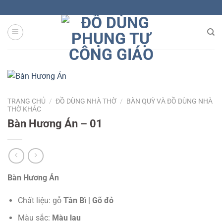
Skip
to
content
TRANG CHỦ
/
ĐỒ DÙNG NHÀ THỜ
/
BÀN QUỲ VÀ ĐỒ DÙNG NHÀ
THỜ KHÁC
Bàn Hương Án – 01
Bàn Hương Án
Chất liệu: gỗ
Tần Bì | Gõ đỏ
Màu sắc:
Màu lau