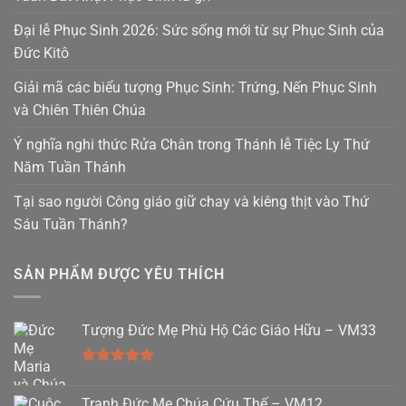
Đại lễ Phục Sinh 2026: Sức sống mới từ sự Phục Sinh của
Đức Kitô
Giải mã các biểu tượng Phục Sinh: Trứng, Nến Phục Sinh
và Chiên Thiên Chúa
Ý nghĩa nghi thức Rửa Chân trong Thánh lễ Tiệc Ly Thứ
Năm Tuần Thánh
Tại sao người Công giáo giữ chay và kiêng thịt vào Thứ
Sáu Tuần Thánh?
SẢN PHẨM ĐƯỢC YÊU THÍCH
Tượng Đức Mẹ Phù Hộ Các Giáo Hữu – VM33
Được xếp
hạng
5.00
Tranh Đức Mẹ Chúa Cứu Thế – VM12
5 sao