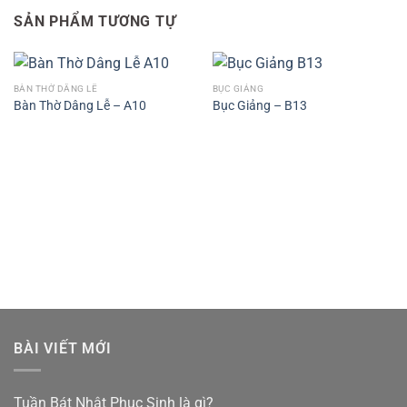
SẢN PHẨM TƯƠNG TỰ
BÀN THỜ DÂNG LỄ
BỤC GIẢNG
Bàn Thờ Dâng Lễ – A10
Bục Giảng – B13
BÀI VIẾT MỚI
Tuần Bát Nhật Phục Sinh là gì?