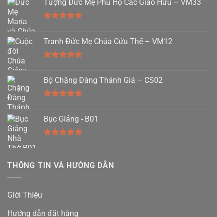
Tượng Đức Mẹ Phù Hộ Các Giáo Hữu – VM33
Được xếp
hạng
5.00
Tranh Đức Mẹ Chúa Cứu Thế – VM12
5 sao
Được xếp
hạng
5.00
Bộ Chặng Đàng Thánh Giá – CS02
5 sao
Được xếp
hạng
5.00
Bục Giảng - B01
5 sao
Được xếp
hạng
5.00
5 sao
THÔNG TIN VÀ HƯỚNG DẪN
Giới Thiệu
Hướng dẫn đặt hàng