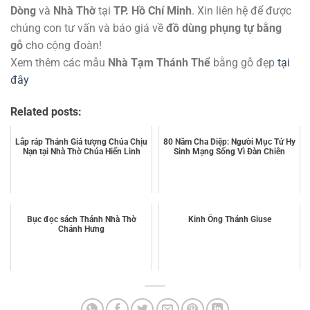
Dòng
và
Nhà Thờ
tại
TP. Hồ Chí Minh
. Xin liên hệ để được
chúng con tư vấn và báo giá về
đồ dùng phụng tự bằng
gỗ
cho cộng đoàn!
Xem thêm các mẫu
Nhà Tạm Thánh Thể
bằng gỗ đẹp
tại
đây
Related posts:
Lắp ráp Thánh Giá tượng Chúa Chịu
80 Năm Cha Diệp: Người Mục Tử Hy
Nạn tại Nhà Thờ Chúa Hiển Linh
Sinh Mạng Sống Vì Đàn Chiên
Bục đọc sách Thánh Nhà Thờ
Kinh Ông Thánh Giuse
Chánh Hưng