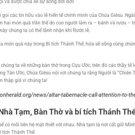
ội và được chia sẻ sự sống đời đời!
i gọi các tín hữu vào lễ hiến tế chính mình của Chúa Giêsu. Ngà
 hai món quà trần thế do con người làm ra – bánh và rượu – t
ày chúng ta có thể lãnh nhận khi Rước lễ.
a món quà này trong Bí tích Thánh Thể, hứa sẽ sống cùng chúng
chúng ta về những bàn thờ trong Cựu Ước, trên đó các thầy tế l
ong Tân Ước, Chúa Giêsu nói với chúng ta rằng Người là “Chiên 
n thập giá vì chúng ta!
ionherald.org/news/altar-tabernacle-call-attention-to-th
 Nhà Tạm, Bàn Thờ và bí tích Thánh Th
ể có mối liên hệ mật thiết với nhau. Nhà tạm là nơi cất giữ Mìn
í tích Thánh Thể.