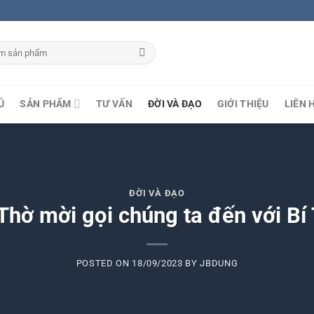
Ủ
SẢN PHẨM
TƯ VẤN
ĐỜI VÀ ĐẠO
GIỚI THIỆU
LIÊN 
ĐỜI VÀ ĐẠO
hờ mời gọi chúng ta đến với Bí
POSTED ON
18/09/2023
BY
JBDUNG