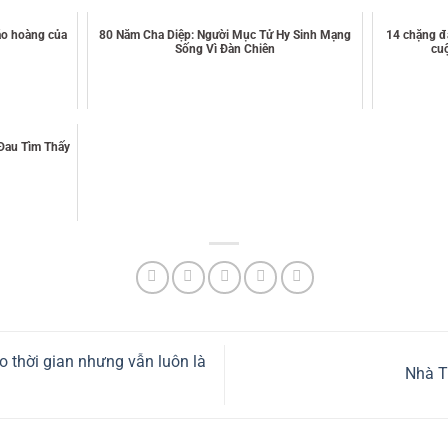
áo hoàng của
80 Năm Cha Diệp: Người Mục Tử Hy Sinh Mạng
14 chặng đà
Sống Vì Đàn Chiên
cu
 Đau Tìm Thấy
 thời gian nhưng vẫn luôn là
Nhà T