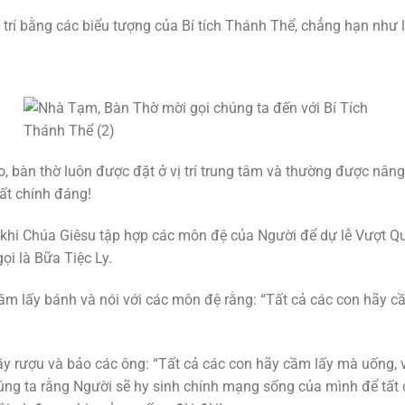
rí bằng các biểu tượng của Bí tích Thánh Thể, chẳng hạn như l
, bàn thờ luôn được đặt ở vị trí trung tâm và thường được nân
rất chính đáng!
 khi Chúa Giêsu tập hợp các môn đệ của Người để dự lễ Vượt
i là Bữa Tiệc Ly.
m lấy bánh và nói với các môn đệ rằng: “Tất cả các con hãy cầ
y rượu và bảo các ông: “Tất cả các con hãy cầm lấy mà uống, 
úng ta rằng Người sẽ hy sinh chính mạng sống của mình để tất 