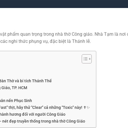
vật phẩm quan trọng trong nhà thờ Công giáo. Nhà Tạm là nơi 
các nghi thức phụng vụ, đặc biệt là Thánh lễ.
Bàn Thờ và bí tích Thánh Thể
 Giáo, TP. HCM
hân nến Phục Sinh
st" thịt, hãy thử "Clear" cả những "Toxic" này! ✝️✨
c hành hương đối với người Công Giáo
 nét đẹp truyền thống trong nhà thờ Công Giáo