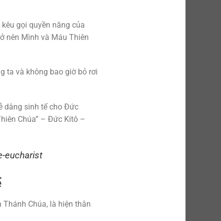
i kêu gọi quyền năng của
rở nên Mình và Máu Thiên
 ta và không bao giờ bỏ rơi
ễ dâng sinh tế cho Đức
Thiên Chúa” – Đức Kitô –
e-eucharist
ể
h Thánh Chúa, là hiện thân