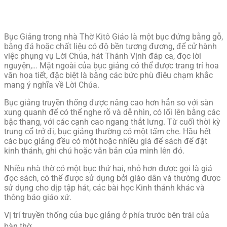
Bục Giảng trong nhà Thờ Kitô Giáo là một bục đứng bằng gỗ,
bằng đá hoặc chất liệu có độ bền tương đương, để cử hành
việc phụng vụ Lời Chúa, hát Thánh Vịnh đáp ca, đọc lời
nguyện,… Mặt ngoài của bục giảng có thể được trang trí hoa
văn họa tiết, đặc biệt là bằng các bức phù điêu chạm khắc
mang ý nghĩa về Lời Chúa.
Bục giảng truyền thống được nâng cao hơn hẳn so với sàn
xung quanh để có thể nghe rõ và dễ nhìn, có lối lên bằng các
bậc thang, với các cạnh cao ngang thắt lưng. Từ cuối thời kỳ
trung cổ trở đi, bục giảng thường có một tấm che. Hầu hết
các bục giảng đều có một hoặc nhiều giá để sách để đặt
kinh thánh, ghi chú hoặc văn bản của mình lên đó.
Nhiều nhà thờ có một bục thứ hai, nhỏ hơn được gọi là giá
đọc sách, có thể được sử dụng bởi giáo dân và thường được
sử dụng cho dịp tập hát, các bài học Kinh thánh khác và
thông báo giáo xứ.
Vị trí truyền thống của bục giảng ở phía trước bên trái của
bàn thờ.