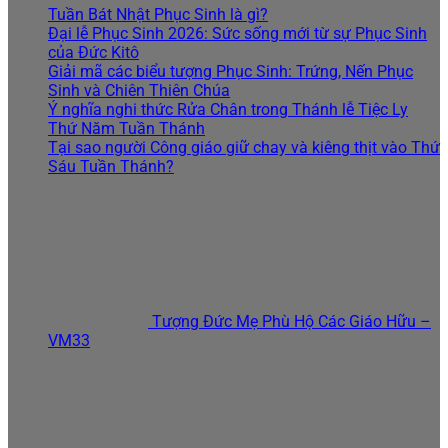
Tuần Bát Nhật Phục Sinh là gì?
Đại lễ Phục Sinh 2026: Sức sống mới từ sự Phục Sinh
của Đức Kitô
Giải mã các biểu tượng Phục Sinh: Trứng, Nến Phục
Sinh và Chiên Thiên Chúa
Ý nghĩa nghi thức Rửa Chân trong Thánh lễ Tiệc Ly
Thứ Năm Tuần Thánh
Tại sao người Công giáo giữ chay và kiêng thịt vào Thứ
Sáu Tuần Thánh?
Sản phẩm được yêu thích
Tượng Đức Mẹ Phù Hộ Các Giáo Hữu –
VM33
Được xếp hạng
5.00
5 sao