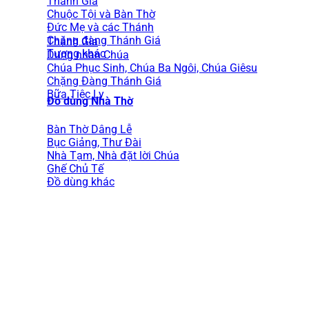
Thánh Gia
Chuộc Tội và Bàn Thờ
Đức Mẹ và các Thánh
Chặng đàng Thánh Giá
Thánh Gia
Tượng khác
Dung nhan Chúa
Chúa Phục Sinh, Chúa Ba Ngôi, Chúa Giêsu
Chặng Đàng Thánh Giá
Bữa Tiệc Ly
Đồ dùng Nhà Thờ
Bàn Thờ Dâng Lễ
Bục Giảng, Thư Đài
Nhà Tạm, Nhà đặt lời Chúa
Ghế Chủ Tế
Đồ dùng khác