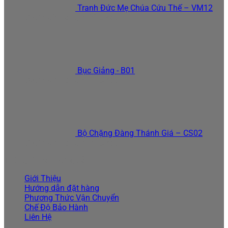
Tranh Đức Mẹ Chúa Cứu Thế – VM12
Được xếp hạng
5.00
5 sao
Bục Giảng - B01
Được xếp hạng
5.00
5 sao
Bộ Chặng Đàng Thánh Giá – CS02
Được xếp hạng
5.00
5 sao
Thông tin và hướng dẫn
Giới Thiệu
Hướng dẫn đặt hàng
Phương Thức Vận Chuyển
Chế Độ Bảo Hành
Liên Hệ