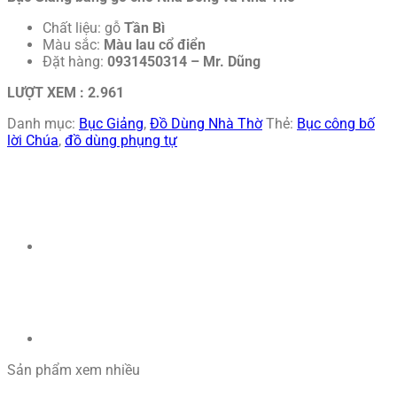
Chất liệu: gỗ
Tần Bì
Màu sắc:
Màu
lau cổ điển
Đặt hàng:
0931450314 – Mr. Dũng
LƯỢT XEM :
2.961
Danh mục:
Bục Giảng
,
Đồ Dùng Nhà Thờ
Thẻ:
Bục công bố
lời Chúa
,
đồ dùng phụng tự
Sản phẩm xem nhiều