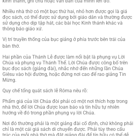
kinh thánh, ghi chú hoặc văn bản của mình lên đó.
Nhiều nhà thờ có một bục thứ hai, nhỏ hơn được gọi là giá
đọc sách, có thể được sử dụng bởi giáo dân và thường được
sử dụng cho dịp tập hát, các bài học Kinh thánh khác và
thông báo giáo xứ.
Vị trí truyền thống của bục giảng ở phía trước bên trái của
bàn thờ.
Hai phần của Thánh Lễ được làm nổi bật là phụng vụ Lời
Chúa và phụng vụ Thánh Thể. Lời Chúa được công bố trên
bục đọc sách (giảng đài), nhắc nhớ đến những lần Chúa
Giêsu vào hội đường, hoặc đứng nơi cao để rao giảng Tin
Mừng.
Quy chế tổng quát sách lễ Rôma nêu rõ:
Phẩm giá của lời Chúa đòi phải có một nơi thích hợp trong
nhà thờ, để lời Chúa được loan báo và tín hữu tự nhiên
hướng về đó trong phần phụng vụ lời Chúa.
Nơi đó thường phải là một giảng đài cố định, chứ không phải
chỉ là một cái giá sách di chuyển được. Phải tùy theo cấu
trúc của mỗi nhà thờ mà đặt giảng đài để tín hữu có thể dễ