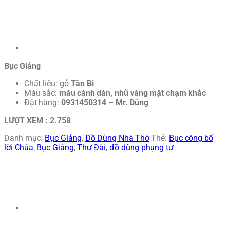
Bục Giảng
Chất liệu: gỗ
Tần Bì
Màu sắc:
màu cánh dán, nhũ vàng mặt chạm khắc
Đặt hàng:
0931450314 – Mr. Dũng
LƯỢT XEM :
2.758
Danh mục:
Bục Giảng
,
Đồ Dùng Nhà Thờ
Thẻ:
Bục công bố
lời Chúa
,
Bục Giảng
,
Thư Đài
,
đồ dùng phụng tự