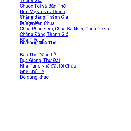
Thánh Gia
Chuộc Tội và Bàn Thờ
Đức Mẹ và các Thánh
Chặng đàng Thánh Giá
Thánh Gia
Tượng khác
Dung nhan Chúa
Chúa Phục Sinh, Chúa Ba Ngôi, Chúa Giêsu
Chặng Đàng Thánh Giá
Bữa Tiệc Ly
Đồ dùng Nhà Thờ
Bàn Thờ Dâng Lễ
Bục Giảng, Thư Đài
Nhà Tạm, Nhà đặt lời Chúa
Ghế Chủ Tế
Đồ dùng khác