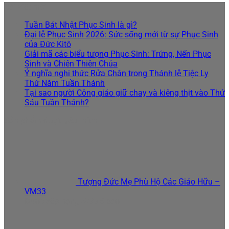
Bài viết mới
Tuần Bát Nhật Phục Sinh là gì?
Đại lễ Phục Sinh 2026: Sức sống mới từ sự Phục Sinh
của Đức Kitô
Giải mã các biểu tượng Phục Sinh: Trứng, Nến Phục
Sinh và Chiên Thiên Chúa
Ý nghĩa nghi thức Rửa Chân trong Thánh lễ Tiệc Ly
Thứ Năm Tuần Thánh
Tại sao người Công giáo giữ chay và kiêng thịt vào Thứ
Sáu Tuần Thánh?
Sản phẩm được yêu thích
Tượng Đức Mẹ Phù Hộ Các Giáo Hữu –
VM33
Được xếp hạng
5.00
5 sao