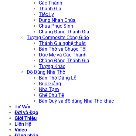
Các Thánh
Thánh Gia
Tiệc Ly
Dung Nhan Chúa
Chúa Phục Sinh
Chặng Đàng Thánh Giá
Tượng Composite Công Giáo
Thánh Gia nghệ thuật
Bàn Thờ và Chuộc Tội
Đức Mẹ và Các Thánh
Chặng Đàng Thánh Giá
Tượng Khác
Đồ Dùng Nhà Thờ
Bàn Thờ Dâng Lễ
Bục Giảng
Nhà Tạm
Ghế Chủ Tế
Bàn Quỳ và đồ dùng Nhà Thờ khác
Tư Vấn
Đời và Đạo
Giới Thiệu
Liên Hệ
Video
Đăng nhập