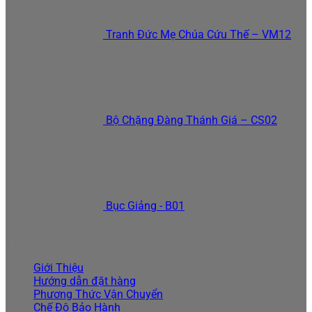
Tranh Đức Mẹ Chúa Cứu Thế – VM12
Được xếp hạng
5.00
5 sao
Bộ Chặng Đàng Thánh Giá – CS02
Được xếp hạng
5.00
5 sao
Bục Giảng - B01
Được xếp hạng
5.00
5 sao
Thông tin và hướng dẫn
Giới Thiệu
Hướng dẫn đặt hàng
Phương Thức Vận Chuyển
Chế Độ Bảo Hành