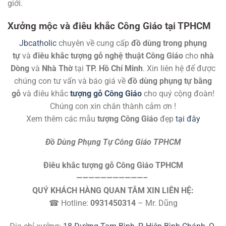
giới.
Xưởng mộc và điêu khắc Công Giáo tại TPHCM
Jbcatholic
chuyên về cung cấp
đồ dùng trong phụng
tự
và
điêu khắc tượng gỗ nghệ thuật Công Giáo
cho
nhà
Dòng
và
Nhà Thờ
tại
TP. Hồ Chí Minh
. Xin liên hệ để được
chúng con tư vấn và báo giá về
đồ dùng phụng tự bằng
gỗ
và điêu khắc
tượng gỗ Công Giáo
cho quý cộng đoàn!
Chúng con xin chân thành cảm ơn !
Xem thêm các mẫu
tượng Công Giáo
đẹp
tại đây
Đồ Dùng Phụng Tự Công Giáo TPHCM
Điêu khắc tượng gỗ Công Giáo TPHCM
———————————–
QUÝ KHÁCH HÀNG QUAN TÂM XIN LIÊN HỆ:
☎ Hotline:
0931450314
– Mr. Dũng