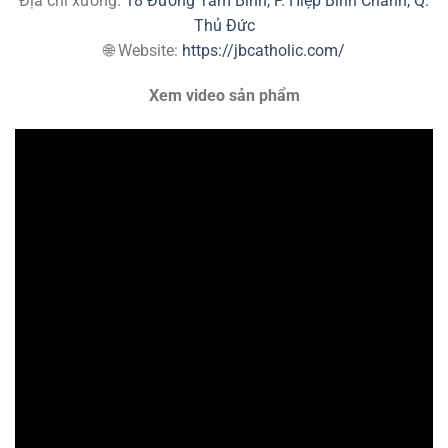
Địa chỉ xưởng:
18 Đường Tam Bình, P. Hiệp Bình Chánh, Q.
Thủ Đức
🌐 Website:
https://jbcatholic.com/
Xem video sản phẩm