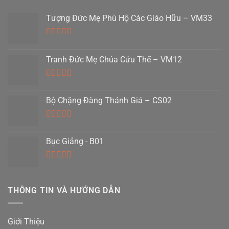
Tượng Đức Mẹ Phù Hộ Các Giáo Hữu – VM33
Được xếp
hạng
5.00
5
Tranh Đức Mẹ Chúa Cứu Thế – VM12
sao
Được xếp
hạng
5.00
5
Bộ Chặng Đàng Thánh Giá – CS02
sao
Được xếp
hạng
5.00
5
Bục Giảng - B01
sao
Được xếp
hạng
5.00
5
sao
THÔNG TIN VÀ HƯỚNG DẪN
Giới Thiệu