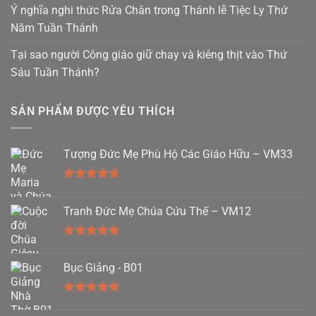
Ý nghĩa nghi thức Rửa Chân trong Thánh lễ Tiệc Ly Thứ
Năm Tuần Thánh
Tại sao người Công giáo giữ chay và kiêng thịt vào Thứ
Sáu Tuần Thánh?
SẢN PHẨM ĐƯỢC YÊU THÍCH
Tượng Đức Mẹ Phù Hộ Các Giáo Hữu – VM33
Được xếp
hạng
5.00
Tranh Đức Mẹ Chúa Cứu Thế – VM12
5 sao
Được xếp
hạng
5.00
Bục Giảng - B01
5 sao
Được xếp
hạng
5.00