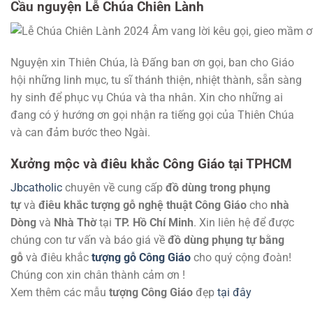
Cầu nguyện Lễ Chúa Chiên Lành
Nguyện xin Thiên Chúa, là Đấng ban ơn gọi, ban cho Giáo
hội những linh mục, tu sĩ thánh thiện, nhiệt thành, sẵn sàng
hy sinh để phục vụ Chúa và tha nhân. Xin cho những ai
đang có ý hướng ơn gọi nhận ra tiếng gọi của Thiên Chúa
và can đảm bước theo Ngài.
Xưởng mộc và điêu khắc Công Giáo tại TPHCM
Jbcatholic
chuyên về cung cấp
đồ dùng trong phụng
tự
và
điêu khắc tượng gỗ nghệ thuật Công Giáo
cho
nhà
Dòng
và
Nhà Thờ
tại
TP. Hồ Chí Minh
. Xin liên hệ để được
chúng con tư vấn và báo giá về
đồ dùng phụng tự bằng
gỗ
và điêu khắc
tượng gỗ Công Giáo
cho quý cộng đoàn!
Chúng con xin chân thành cảm ơn !
Xem thêm các mẫu
tượng Công Giáo
đẹp
tại đây