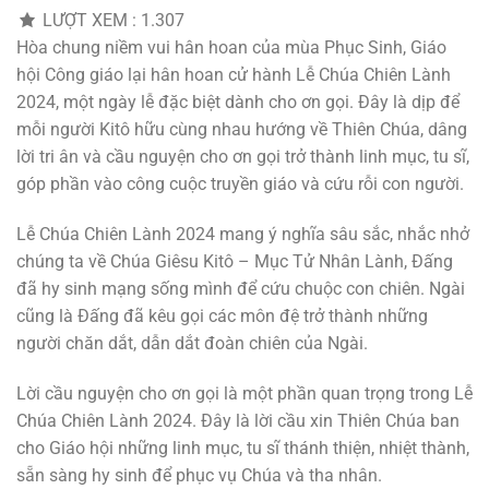
LƯỢT XEM :
1.307
Hòa chung niềm vui hân hoan của mùa Phục Sinh, Giáo
hội Công giáo lại hân hoan cử hành Lễ Chúa Chiên Lành
2024, một ngày lễ đặc biệt dành cho ơn gọi. Đây là dịp để
mỗi người Kitô hữu cùng nhau hướng về Thiên Chúa, dâng
lời tri ân và cầu nguyện cho ơn gọi trở thành linh mục, tu sĩ,
góp phần vào công cuộc truyền giáo và cứu rỗi con người.
Lễ Chúa Chiên Lành 2024 mang ý nghĩa sâu sắc, nhắc nhở
chúng ta về Chúa Giêsu Kitô – Mục Tử Nhân Lành, Đấng
đã hy sinh mạng sống mình để cứu chuộc con chiên. Ngài
cũng là Đấng đã kêu gọi các môn đệ trở thành những
người chăn dắt, dẫn dắt đoàn chiên của Ngài.
Lời cầu nguyện cho ơn gọi là một phần quan trọng trong Lễ
Chúa Chiên Lành 2024. Đây là lời cầu xin Thiên Chúa ban
cho Giáo hội những linh mục, tu sĩ thánh thiện, nhiệt thành,
sẵn sàng hy sinh để phục vụ Chúa và tha nhân.