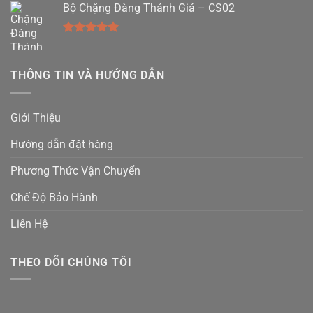
Bộ Chặng Đàng Thánh Giá – CS02
5 sao
Được xếp
hạng
5.00
5 sao
THÔNG TIN VÀ HƯỚNG DẪN
Giới Thiệu
Hướng dẫn đặt hàng
Phương Thức Vận Chuyển
Chế Độ Bảo Hành
Liên Hệ
THEO DÕI CHÚNG TÔI