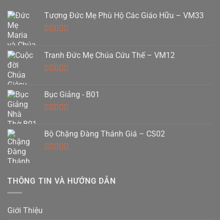
Tượng Đức Mẹ Phù Hộ Các Giáo Hữu – VM33
Được xếp
hạng
5.00
5
Tranh Đức Mẹ Chúa Cứu Thế – VM12
sao
Được xếp
hạng
5.00
5
Bục Giảng - B01
sao
Được xếp
hạng
5.00
5
Bộ Chặng Đàng Thánh Giá – CS02
sao
Được xếp
hạng
5.00
5
sao
THÔNG TIN VÀ HƯỚNG DẪN
Giới Thiệu