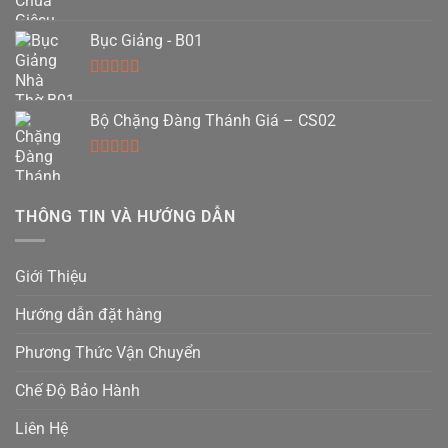
Được xếp
hạng
5.00
5
Bục Giảng - B01
sao
Được xếp
hạng
5.00
5
Bộ Chặng Đàng Thánh Giá – CS02
sao
Được xếp
hạng
5.00
5
sao
THÔNG TIN VÀ HƯỚNG DẪN
Giới Thiệu
Hướng dẫn đặt hàng
Phương Thức Vận Chuyển
Chế Độ Bảo Hành
Liên Hệ