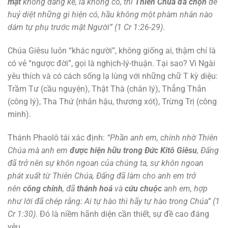
mạt
không đáng kể, là không có, thì
Thiên Chúa đã chọn
để
huỷ diệt những gì hiện có, hầu không một phàm nhân nào
dám tự phụ trước mặt Người” (1 Cr 1:26-29)
.
Chúa Giêsu luôn “khác người”, không giống ai, thậm chí là
có vẻ “ngược đời”, gọi là nghịch-lý-thuận. Tại sao? Vì Ngài
yêu thích và có cách sống lạ lùng với những chữ T kỳ diệu:
Trầm Tư (cầu nguyện), Thật Thà (chân lý), Thẳng Thắn
(công lý), Tha Thứ (nhân hậu, thương xót), Trừng Trị (công
minh).
Thánh Phaolô tái xác định:
“Phần anh em, chính nhờ Thiên
Chúa mà anh em
được hiện hữu trong Đức Kitô Giêsu
, Đấng
đã trở nên sự khôn ngoan của chúng ta, sự khôn ngoan
phát xuất từ Thiên Chúa, Đấng đã làm cho anh em trở
nên
công chính
, đã
thánh hoá
và
cứu chuộc
anh em, hợp
như lời đã chép rằng: Ai tự hào thì hãy tự hào trong Chúa” (1
Cr 1:30)
. Đó là niềm hãnh diện cần thiết, sự đề cao đáng
yêu.