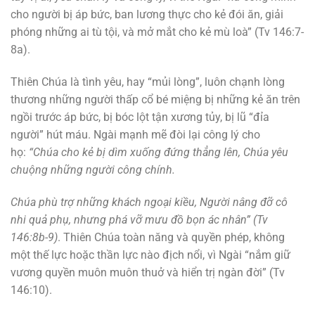
cho người bị áp bức, ban lương thực cho kẻ đói ăn, giải
phóng những ai tù tội, và mở mắt cho kẻ mù loà” (Tv 146:7-
8a).
Thiên Chúa là tình yêu, hay “mủi lòng”, luôn chạnh lòng
thương những người thấp cổ bé miệng bị những kẻ ăn trên
ngồi trước áp bức, bị bóc lột tận xương tủy, bị lũ “đỉa
người” hút máu. Ngài mạnh mẽ đòi lại công lý cho
họ:
“Chúa cho kẻ bị dìm xuống đứng thẳng lên, Chúa yêu
chuộng những người công chính.
Chúa phù trợ những khách ngoại kiều, Người nâng đỡ cô
nhi quả phụ, nhưng phá vỡ mưu đồ bọn ác nhân” (Tv
146:8b-9)
. Thiên Chúa toàn năng và quyền phép, không
một thế lực hoặc thần lực nào địch nổi, vì Ngài “nắm giữ
vương quyền muôn muôn thuở và hiển trị ngàn đời” (Tv
146:10).