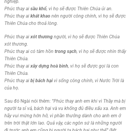
nghiệp.
Phúc thay ai
sầu khổ
, vì họ sẽ được Thiên Chúa ủi an.
Phúc thay ai
khát khao
nên người công chính, vì họ sẽ được
Thiên Chúa cho thoả lòng.
Phúc thay ai
xót thương
người, vì họ sẽ được Thiên Chúa
xót thương.
Phúc thay ai có tâm hồn
trong sạch
, vì họ sẽ được nhìn thấy
Thiên Chúa.
Phúc thay ai
xây dựng hoà bình
, vì họ sẽ được gọi là con
Thiên Chúa.
Phúc thay ai
bị bách hại
vì sống công chính, vì Nước Trời là
của họ.
Sau đó Ngài nói thêm:
“Phúc thay anh em khi vì Thầy mà bị
người ta sỉ vả, bách hại và vu khống đủ điều xấu xa. Anh em
hãy vui mừng hớn hở, vì phần thưởng dành cho anh em ở
trên trời thật lớn lao. Quả vậy, các ngôn sứ là những người
đi trước anh em cũng bị người ta bách hại như thế” (Mt