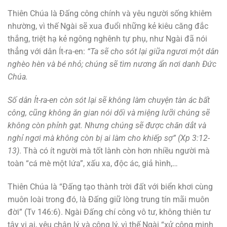
Thiên Chúa là Đấng công chính và yêu người sống khiêm
nhường, vì thế Ngài sẽ xua đuổi những kẻ kiêu căng đắc
thắng, triệt hạ kẻ ngông nghênh tự phụ, như Ngài đã nói
thẳng với dân Ít-ra-en:
“Ta sẽ cho sót lại giữa ngươi một dân
nghèo hèn và bé nhỏ; chúng sẽ tìm nương ẩn nơi danh Đức
Chúa.
Số dân Ít-ra-en còn sót lại sẽ không làm chuyện tàn ác bất
công, cũng không ăn gian nói dối và miệng lưỡi chúng sẽ
không còn phỉnh gạt. Nhưng chúng sẽ được chăn dắt và
nghỉ ngơi mà không còn bị ai làm cho khiếp sợ” (Xp 3:12-
13)
. Thà có ít người mà tốt lành còn hơn nhiều người mà
toàn “cá mè một lứa”, xấu xa, độc ác, giả hình,…
Thiên Chúa là “Đấng tạo thành trời đất với biển khơi cùng
muôn loài trong đó, là Đấng giữ lòng trung tín mãi muôn
đời” (Tv 146:6). Ngài Đấng chí công vô tư, không thiên tư
tây vị ai, yêu chân lý và công lý, vì thế Ngài “xử công minh