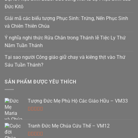
Đức Kitô
Giải mã các biểu tượng Phục Sinh: Trứng, Nến Phục Sinh
và Chiên Thiên Chúa
Ý nghĩa nghi thức Rửa Chân trong Thánh lễ Tiệc Ly Thứ
Năm Tuần Thánh
Tại sao người Công giáo giữ chay và kiêng thịt vào Thứ
Sáu Tuần Thánh?
SẢN PHẨM ĐƯỢC YÊU THÍCH
Tượng Đức Mẹ Phù Hộ Các Giáo Hữu – VM33
Được xếp
hạng
5.00
5
Tranh Đức Mẹ Chúa Cứu Thế – VM12
sao