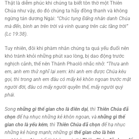
Thật là diễm phúc khi chúng ta biết tôn thờ một Thiên
Chúa như vậy, do đó chúng ta hãy đồng thanh và không
ngừng tán dương Ngài:
“Chúc tụng Ðấng nhân danh Chúa
mà đến, bình an trên trời và vinh quang trên các tầng trời”
(Lc 19:38)
.
Tuy nhiên, đôi khi phàm nhân chúng ta quá yếu đuối nên
khó tránh khỏi những phút xao lòng, bị dao động trước
nghịch cảnh, thế nên Thánh Phaolô nhắc nhở:
“Thưa anh
em, anh em thử nghĩ lại xem: khi anh em được Chúa kêu
gọi, thì trong anh em đâu có mấy kẻ khôn ngoan trước mặt
người đời, đâu có mấy người quyền thế, mấy người quý
phái.
Song
những gì thế gian cho là điên dại
, thì
Thiên Chúa đã
chọn
để hạ nhục những kẻ khôn ngoan, và
những gì thế
gian cho là yếu kém
, thì
Thiên Chúa đã chọn
để hạ nhục
những kẻ hùng mạnh; những gì
thế gian cho là hèn