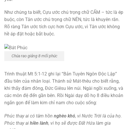
Như chúng ta biết, Cựu ước chú trọng chữ CẤM – tức là ép
buộc, còn Tân ước chú trọng chữ NÊN, tức là khuyên răn.
Rõ ràng Tân ước tích cực hơn Cựu ước, vì Tân ước không
hề áp đặt hoặc bắt buộc.
Chúa rao giảng 8 mối phúc
Trình thuật Mt 5:1-12 ghi lại “Bản Tuyên Ngôn Độc Lập”
đầu tiên của nhân loại. Thánh sử Mát-thêu cho biết rằng,
khi thấy đám đông, Đức Giêsu lên núi. Ngài ngồi xuống, và
các môn đệ đến gần bên. Rồi Ngài dạy dỗ họ 8 điều khoản
ngắn gọn để làm kim chỉ nam cho cuộc sống:
Phúc thay ai có tâm hồn
nghèo khó
, vì Nước Trời là của họ.
Phúc thay ai
hiền lành
, vì họ sẽ được Đất Hứa làm gia