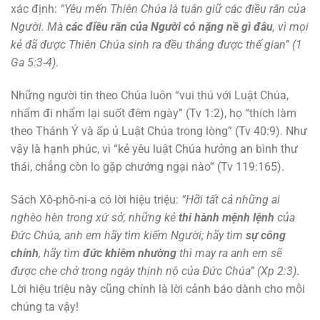
xác định:
“Yêu mến Thiên Chúa là tuân giữ các điều răn của
Người. Mà
các điều răn của Người có nặng nề gì đâu
, vì mọi
kẻ đã được Thiên Chúa sinh ra đều thắng được thế gian” (1
Ga 5:3-4)
.
Những người tin theo Chúa luôn “vui thú với Luật Chúa,
nhẩm đi nhẩm lại suốt đêm ngày” (Tv 1:2), họ “thích làm
theo Thánh Ý và ấp ủ Luật Chúa trong lòng” (Tv 40:9). Như
vậy là hạnh phúc, vì “kẻ yêu luật Chúa hưởng an bình thư
thái, chẳng còn lo gặp chướng ngại nào” (Tv 119:165).
Sách Xô-phô-ni-a có lời hiệu triệu:
“Hỡi tất cả những ai
nghèo hèn trong xứ sở, những kẻ
thi hành mệnh lệnh
của
Đức Chúa, anh em hãy tìm kiếm Người; hãy tìm
sự công
chính
, hãy tìm
đức khiêm nhường
thì may ra anh em sẽ
được che chở trong ngày thịnh nộ của Đức Chúa” (Xp 2:3)
.
Lời hiệu triệu này cũng chính là lời cảnh báo dành cho mỗi
chúng ta vậy!