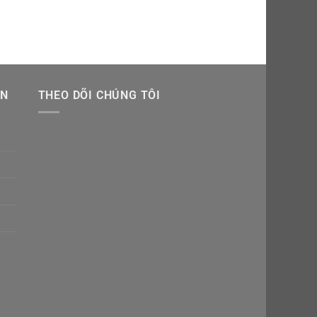
CÁC THÁNH
Tranh Thánh Têrêsa Ca
ẪN
THEO DÕI CHÚNG TÔI