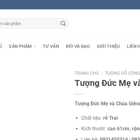
Ủ
SẢN PHẨM
TƯ VẤN
ĐỜI VÀ ĐẠO
GIỚI THIỆU
LIÊN 
TRANG CHỦ
/
TƯỢNG GỖ CÔNG
Tượng Đức Mẹ v
Tượng Đức Mẹ và Chúa Giêsu
Chất liệu:
rễ Trai
Kích thước:
cao 61cm, rộ
Liên hệ:
0931450314
|
093