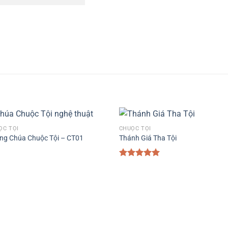
ỘC TỘI
CHUỘC TỘI
ng Chúa Chuộc Tội – CT01
Thánh Giá Tha Tội
Được xếp
hạng
5.00
5 sao