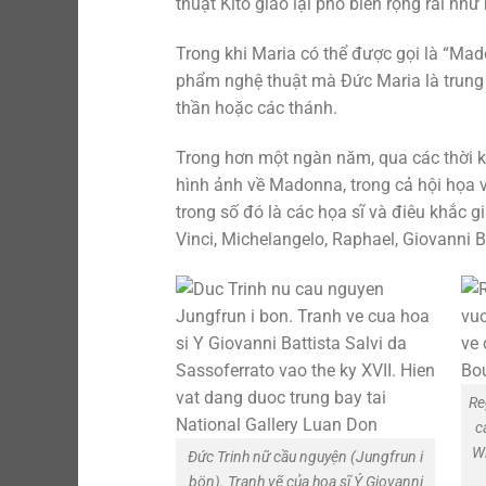
thuật Kitô giáo lại phổ biến rộng rãi n
Trong khi Maria có thể được gọi là “Ma
phẩm nghệ thuật mà Đức Maria là trung 
thần hoặc các thánh.
Trong hơn một ngàn năm, qua các thời k
hình ảnh về Madonna, trong cả hội họa v
trong số đó là các họa sĩ và điêu khắc 
Vinci, Michelangelo, Raphael, Giovanni B
Re
c
Wi
Đức Trinh nữ cầu nguyện (Jungfrun i
bön). Tranh vẽ của họa sĩ Ý Giovanni