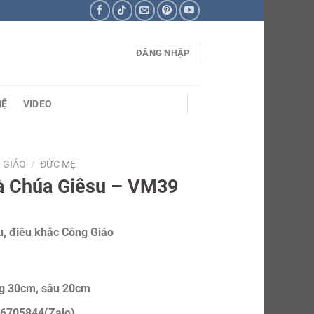
ĐĂNG NHẬP
HỆ
VIDEO
 GIÁO
/
ĐỨC MẸ
à Chúa Giêsu – VM39
, điêu khắc Công Giáo
ng 30cm, sâu 20cm
6705844(Zalo)