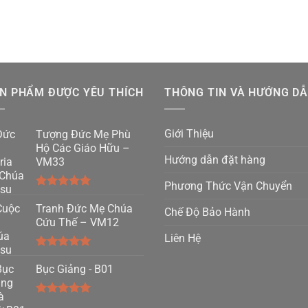
N PHẨM ĐƯỢC YÊU THÍCH
THÔNG TIN VÀ HƯỚNG D
Giới Thiệu
Tượng Đức Mẹ Phù
Hộ Các Giáo Hữu –
Hướng dẫn đặt hàng
VM33
Phương Thức Vận Chuyển
Được xếp
hạng
Tranh Đức Mẹ Chúa
5.00
Chế Độ Bảo Hành
5 sao
Cứu Thế – VM12
Liên Hệ
Được xếp
hạng
Bục Giảng - B01
5.00
5 sao
Được xếp