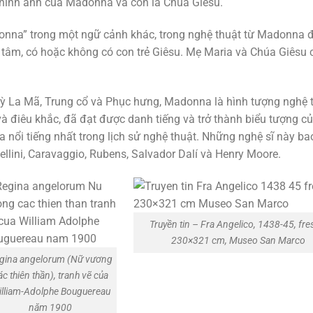
hư hình ảnh của Madonna và con là Chúa Giêsu
.
donna” trong một ngữ cảnh khác, trong nghệ thuật từ Madonna đ
tâm, có hoặc không có con trẻ Giêsu. Mẹ Maria và Chúa Giêsu 
ỳ La Mã, Trung cổ và Phục hưng, Madonna là hình tượng nghệ t
à điêu khắc, đã đạt được danh tiếng và trở thành biểu tượng củ
gia nổi tiếng nhất trong lịch sử nghệ thuật. Những nghệ sĩ này 
ellini, Caravaggio, Rubens, Salvador Dalí và Henry Moore.
Truyền tin – Fra Angelico, 1438-45, fre
230×321 cm, Museo San Marco
gina angelorum (Nữ vương
ác thiên thần), tranh vẽ của
lliam-Adolphe Bouguereau
năm 1900