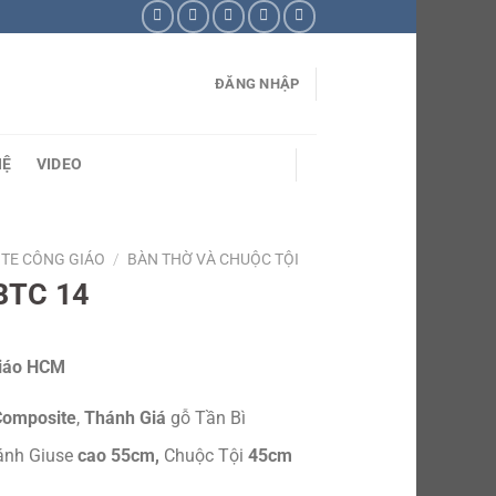
ĐĂNG NHẬP
HỆ
VIDEO
TE CÔNG GIÁO
/
BÀN THỜ VÀ CHUỘC TỘI
BTC 14
Giáo HCM
Composite
,
Thánh Giá
gỗ Tần Bì
ánh Giuse
cao 55cm,
Chuộc Tội
45cm