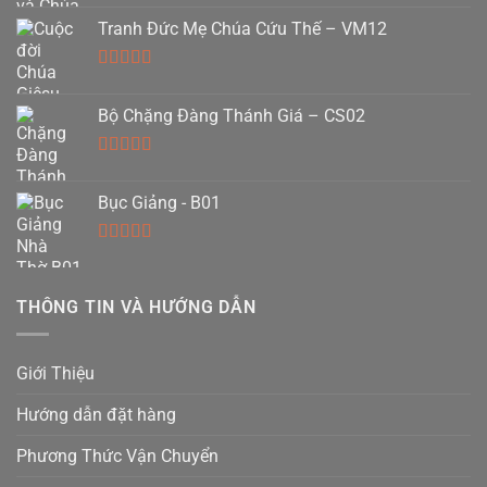
hạng
5.00
5
Tranh Đức Mẹ Chúa Cứu Thế – VM12
sao
Được xếp
hạng
5.00
5
Bộ Chặng Đàng Thánh Giá – CS02
sao
Được xếp
hạng
5.00
5
Bục Giảng - B01
sao
Được xếp
hạng
5.00
5
sao
THÔNG TIN VÀ HƯỚNG DẪN
Giới Thiệu
Hướng dẫn đặt hàng
Phương Thức Vận Chuyển