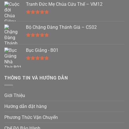
hạng
5.00
Tranh Đức Mẹ Chúa Cứu Thế – VM12
5 sao
Được xếp
hạng
5.00
Bộ Chặng Đàng Thánh Giá – CS02
5 sao
Được xếp
hạng
5.00
Bục Giảng - B01
5 sao
Được xếp
hạng
5.00
5 sao
THÔNG TIN VÀ HƯỚNG DẪN
Giới Thiệu
Hướng dẫn đặt hàng
Phương Thức Vận Chuyển
Chế Độ Bảo Hành