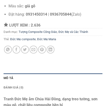
Màu sắc:
giả gỗ
Đặt hàng:
0931450314
|
0936705844
(Zalo)
LƯỢT XEM :
2.636
Danh mục:
Tượng Composite Công Giáo
,
Đức Mẹ và Các Thánh
Thẻ:
Đức Mẹ composite
,
Đức Mẹ Maria
MÔ TẢ
ĐÁNH GIÁ (0)
Tranh Đức Mẹ ẳm Chúa Hài Đồng, dạng treo tường, sơn
màu gỗ, chất liệu composite bền bỉ