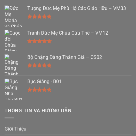
Tượng Đức Mẹ Phù Hộ Các Giáo Hữu – VM33
Được xếp
hạng
5.00
Tranh Đức Mẹ Chúa Cứu Thế – VM12
5 sao
Được xếp
hạng
5.00
Bộ Chặng Đàng Thánh Giá – CS02
5 sao
Được xếp
hạng
5.00
Bục Giảng - B01
5 sao
Được xếp
hạng
5.00
5 sao
THÔNG TIN VÀ HƯỚNG DẪN
Giới Thiệu