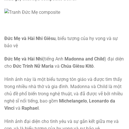
Đức Mẹ và Hài Nhi Giêsu
, biểu tượng của hy vọng và sự
bảo vệ
Đức Mẹ và Hài Nhi
(tiếng Anh
Madonna and Child
) đại diện
cho
Đức Trinh Nữ Maria
và
Chúa Giêsu Kitô
.
Hình ảnh này là một biểu tượng tôn giáo và được tìm thấy
trong nhiều nhà thờ và gia đình. Madonna và Child là một
chủ đề phổ biến trong nghệ thuật, và đã được vẽ bởi nhiều
nghệ sĩ nổi tiếng, bao gồm
Michelangelo
,
Leonardo da
Vinci
và
Raphael
.
Hình ảnh đại diện cho tình yêu và sự gắn kết giữa mẹ và
con, và là biểu tượng của hy vọng và sự bảo vệ.