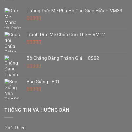
Tượng Đức Mẹ Phù Hộ Các Giáo Hữu – VM33
Được xếp
hạng
5.00
5
Tranh Đức Mẹ Chúa Cứu Thế – VM12
sao
Được xếp
hạng
5.00
5
Bộ Chặng Đàng Thánh Giá – CS02
sao
Được xếp
hạng
5.00
5
Bục Giảng - B01
sao
Được xếp
hạng
5.00
5
sao
THÔNG TIN VÀ HƯỚNG DẪN
Giới Thiệu