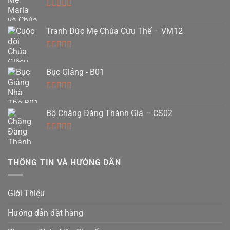
Được xếp
hạng
5.00
5
Tranh Đức Mẹ Chúa Cứu Thế – VM12
sao
Được xếp
hạng
5.00
5
Bục Giảng - B01
sao
Được xếp
hạng
5.00
5
Bộ Chặng Đàng Thánh Giá – CS02
sao
Được xếp
hạng
5.00
5
sao
THÔNG TIN VÀ HƯỚNG DẪN
Giới Thiệu
Hướng dẫn đặt hàng