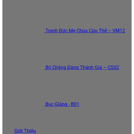
Tranh Đức Mẹ Chúa Cứu Thế – VM12
Được xếp hạng
5.00
5 sao
Bộ Chặng Đàng Thánh Giá – CS02
Được xếp hạng
5.00
5 sao
Bục Giảng - B01
Được xếp hạng
5.00
5 sao
Thông tin và hướng dẫn
Giới Thiệu