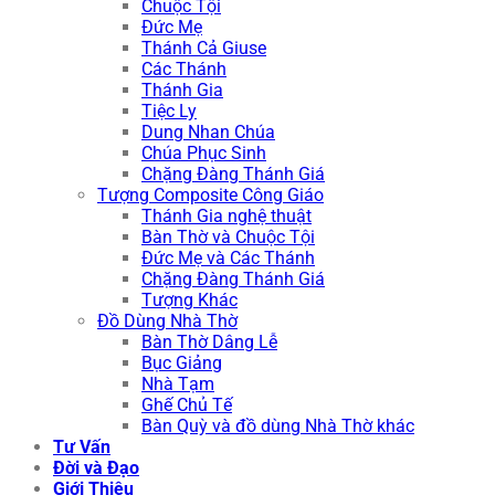
Chuộc Tội
Đức Mẹ
Thánh Cả Giuse
Các Thánh
Thánh Gia
Tiệc Ly
Dung Nhan Chúa
Chúa Phục Sinh
Chặng Đàng Thánh Giá
Tượng Composite Công Giáo
Thánh Gia nghệ thuật
Bàn Thờ và Chuộc Tội
Đức Mẹ và Các Thánh
Chặng Đàng Thánh Giá
Tượng Khác
Đồ Dùng Nhà Thờ
Bàn Thờ Dâng Lễ
Bục Giảng
Nhà Tạm
Ghế Chủ Tế
Bàn Quỳ và đồ dùng Nhà Thờ khác
Tư Vấn
Đời và Đạo
Giới Thiệu