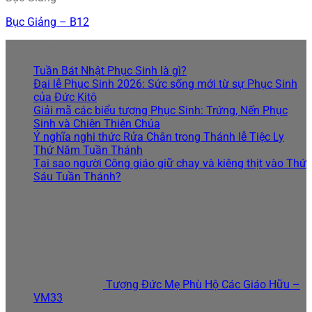
Bục Giảng – B12
Bài viết mới
Tuần Bát Nhật Phục Sinh là gì?
Đại lễ Phục Sinh 2026: Sức sống mới từ sự Phục Sinh
của Đức Kitô
Giải mã các biểu tượng Phục Sinh: Trứng, Nến Phục
Sinh và Chiên Thiên Chúa
Ý nghĩa nghi thức Rửa Chân trong Thánh lễ Tiệc Ly
Thứ Năm Tuần Thánh
Tại sao người Công giáo giữ chay và kiêng thịt vào Thứ
Sáu Tuần Thánh?
Sản phẩm được yêu thích
Tượng Đức Mẹ Phù Hộ Các Giáo Hữu –
VM33
Được xếp hạng
5.00
5 sao