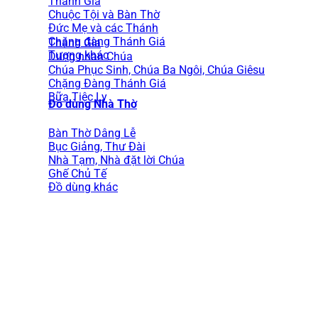
Thánh Gia
Chuộc Tội và Bàn Thờ
Đức Mẹ và các Thánh
Chặng đàng Thánh Giá
Thánh Gia
Tượng khác
Dung nhan Chúa
Chúa Phục Sinh, Chúa Ba Ngôi, Chúa Giêsu
Chặng Đàng Thánh Giá
Bữa Tiệc Ly
Đồ dùng Nhà Thờ
Bàn Thờ Dâng Lễ
Bục Giảng, Thư Đài
Nhà Tạm, Nhà đặt lời Chúa
Ghế Chủ Tế
Đồ dùng khác