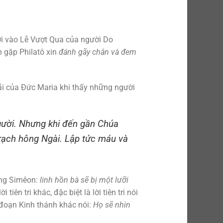
rơi vào Lễ Vượt Qua của người Do
n gặp Philatô xin
đánh gãy chân và đem
hãi của Đức Maria khi thấy những người
Người. Nhưng khi đến gần Chúa
 rạch hông Ngài. Lập tức máu và
 ông Simêon:
linh hồn bà sẽ bị một lưỡi
ên tri khác, đặc biệt là lời tiên tri nói
đoạn Kinh thánh khác nói:
Họ sẽ nhìn