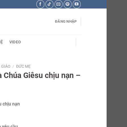
ĐĂNG NHẬP
HỆ
VIDEO
 GIÁO
/
ĐỨC MẸ
 Chúa Giêsu chịu nạn –
 chịu nạn
o yêu cầu