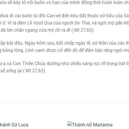
ria sẽ bày tỏ nỗi buồn vô hạn của mình đồng thời hoàn toàn c
 đưa đi vài bước từ đồi Can-vê đến khu đất thuộc sở hữu của Gi
ở. Vì là đêm Lễ Vượt Qua của người Do Thái, và ngôi mộ gần kề,
 đá lớn chắn ngang cửa mộ rồi ra đi
(
Mt
27,60).
sắp bắt đầu. Ngày hôm sau, bất chấp ngày lễ, sứ thần của các th
ng bằng lòng.
Lính canh được cử đến đó để đảm bảo rằng ngôi 
si-a và Con Thiên Chúa dường như chiếu sáng rực rỡ trong trái
sẽ sống lại
(
Mt
27,63).