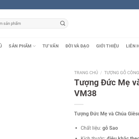
Ủ
SẢN PHẨM
TƯ VẤN
ĐỜI VÀ ĐẠO
GIỚI THIỆU
LIÊN 
TRANG CHỦ
/
TƯỢNG GỖ CÔNG
Tượng Đức Mẹ và
VM38
Tượng Đức Mẹ và Chúa Giêsu
Chất liệu:
gỗ Sao
Kích thước:
điêu khắc the