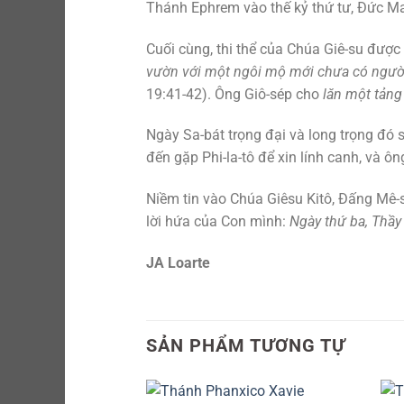
Thánh Ephrem vào thế kỷ thứ tư, Đức Ma
Cuối cùng, thi thể của Chúa Giê-su được
vườn với một ngôi mộ mới chưa có người 
19:41-42). Ông Giô-sép cho
lăn một tảng
Ngày Sa-bát trọng đại và long trọng đó 
đến gặp Phi-la-tô để xin lính canh, và ô
Niềm tin vào Chúa Giêsu Kitô, Đấng Mê-
lời hứa của Con mình:
Ngày thứ ba, Thầy 
JA Loarte
SẢN PHẨM TƯƠNG TỰ