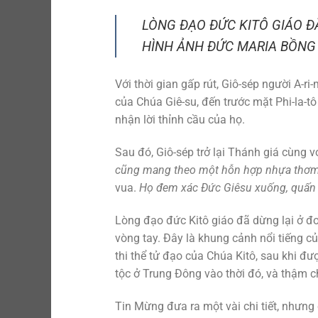
LÒNG ĐẠO ĐỨC KITÔ GIÁO Đ
HÌNH ẢNH ĐỨC MARIA BỒNG
Với thời gian gấp rút, Giô-sép người A-
của Chúa Giê-su, đến trước mặt Phi-la-t
nhận lời thỉnh cầu của họ.
Sau đó, Giô-sép trở lại Thánh giá cùng
cũng mang theo một hỗn hợp nhựa thơm
vua.
Họ đem xác Đức Giêsu xuống, quấn t
Lòng đạo đức Kitô giáo đã dừng lại ở 
vòng tay. Đây là khung cảnh nổi tiếng c
thi thể tử đạo của Chúa Kitô, sau khi đ
tộc ở Trung Đông vào thời đó, và thậm c
Tin Mừng đưa ra một vài chi tiết, nhưng