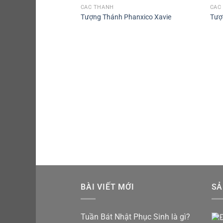
CÁC THÁNH
CÁC
Tượng Thánh Phanxico Xavie
Tượ
BÀI VIẾT MỚI
SẢ
Tuần Bát Nhật Phục Sinh là gì?