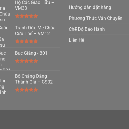
Hộ Các Giáo Hữu –
Hướng dẫn đặt hàng
VM33
Phương Thức Vận Chuyển
Được xếp
hạng
Tranh Đức Mẹ Chúa
5.00
Chế Độ Bảo Hành
5 sao
Cứu Thế – VM12
Liên Hệ
Được xếp
hạng
Bục Giảng - B01
5.00
5 sao
Được xếp
hạng
5.00
Bộ Chặng Đàng
5 sao
Thánh Giá – CS02
Được xếp
hạng
5.00
5 sao