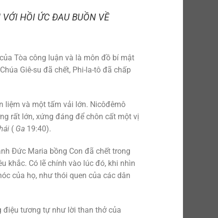
 VỚI HỒI ỨC ĐAU BUỒN VỀ
i của Tòa công luận và là môn đồ bí mật
Chúa Giê-su đã chết, Phi-la-tô đã chấp
ăn liệm và một tấm vải lớn. Nicôđêmô
g rất lớn, xứng đáng để chôn cất một vị
hái
(
Ga
19:40).
ảnh Đức Maria bồng Con đã chết trong
êu khắc. Có lẽ chính vào lúc đó, khi nhìn
khóc của họ, như thói quen của các dân
 điệu tương tự như lời than thở của