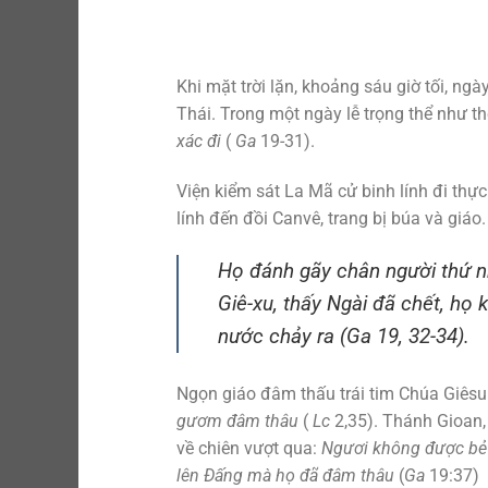
Khi mặt trời lặn, khoảng sáu giờ tối, n
Thái. Trong một ngày lễ trọng thể như th
xác đi
(
Ga
19-31).
Viện kiểm sát La Mã cử binh lính đi thự
lính đến đồi Canvê, trang bị búa và giá
Họ đánh gãy chân người thứ nh
Giê-xu, thấy Ngài đã chết, họ
nước chảy ra
(
Ga
19, 32-34).
Ngọn giáo đâm thấu trái tim Chúa Giêsu 
gươm đâm thâu
(
Lc
2,35). Thánh Gioan, m
về chiên vượt qua:
Ngươi không được bẻ 
lên Đấng mà họ đã đâm thâu
(
Ga
19:37)