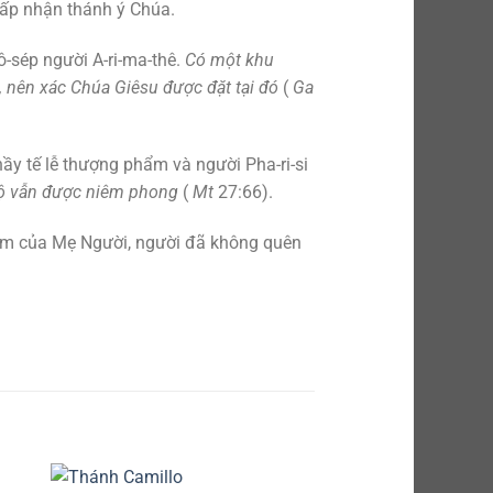
hấp nhận thánh ý Chúa.
ô-sép người A-ri-ma-thê.
Có một khu
 nên xác Chúa Giêsu được đặt tại đó
(
Ga
ầy tế lễ thượng phẩm và người Pha-ri-si
mộ vẫn được niêm phong
(
Mt
27:66).
 tim của Mẹ Người, người đã không quên