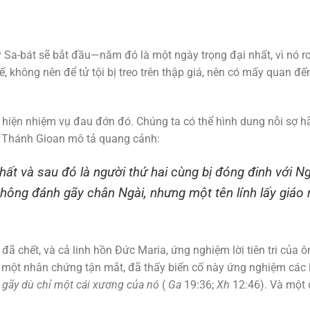
gày Sa-bát sẽ bắt đầu—năm đó là một ngày trọng đại nhất, vì nó 
ế, không nên để tử tội bị treo trên thập giá, nên có mấy quan đế
c hiện nhiệm vụ đau đớn đó. Chúng ta có thể hình dung nỗi sợ 
o. Thánh Gioan mô tả quang cảnh:
ất và sau đó là người thứ hai cùng bị đóng đinh với 
 không đánh gãy chân Ngài, nhưng một tên lính lấy giáo
đã chết, và cả linh hồn Đức Maria, ứng nghiệm lời tiên tri của
ột nhân chứng tận mắt, đã thấy biến cố này ứng nghiệm các lời ti
gãy dù chỉ một cái xương của nó
(
Ga
19:36;
Xh
12:46). Và một 