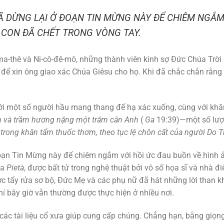
Ã DỪNG LẠI Ở ĐOẠN TIN MỪNG NÀY ĐỂ CHIÊM NGẮM
 CON ĐÃ CHẾT TRONG VÒNG TAY.
ri-ma-thê và Ni-cô-đê-mô, những thành viên kính sợ Đức Chúa Trờ
ô để xin ông giao xác Chúa Giêsu cho họ. Khi đã chắc chắn rằng 
 với một số người hầu mang thang để hạ xác xuống, cùng với kh
 và trầm hương nặng một trăm cân Anh
(
Ga
19:39)—một số lượn
rong khăn tẩm thuốc thơm, theo tục lệ chôn cất của người Do T
đoạn Tin Mừng này để chiêm ngắm với hồi ức đau buồn về hình 
ủa
Pietà
, được bất tử trong nghệ thuật bởi vô số họa sĩ và nhà đi
ược tẩy rửa sơ bộ, Đức Mẹ và các phụ nữ đã hát những lời than 
hí bây giờ vẫn thường được thực hiện ở nhiều nơi.
 các tài liệu cổ xưa giúp cung cấp chúng. Chẳng hạn, bằng giọng