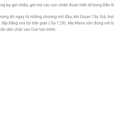
ng ba giờ chiều, giờ mà các con chiên được hiến tế trong Đền 
trưng đó ngay từ những chương mở đầu, khi Gioan Tẩy Giả, trư
 đây Đấng xóa tội trần gian
(
Ga
1:29). Mẹ Maria vẫn đứng với G
vẫn dán chặt vào Con trai mình.