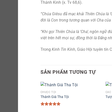
Thánh Kinh (x. Tv 68,6).
“Chúa Giêsu đã mạc khải Thiên Chúa là ‘C
đời là Con trong tương quan với Cha củ
“Khi gọi Thiên Chúa là ‘Cha’, ngôn ngữ đ
việt trên hết mọi sự, đồng thời là Đấng
Trong
Kinh Tin Kính
, Giáo Hội tuyên tín
SẢN PHẨM TƯƠNG TỰ
CHUỘC TỘI
CÁC
Thánh Giá Tha Tội
Tượ
Được xếp