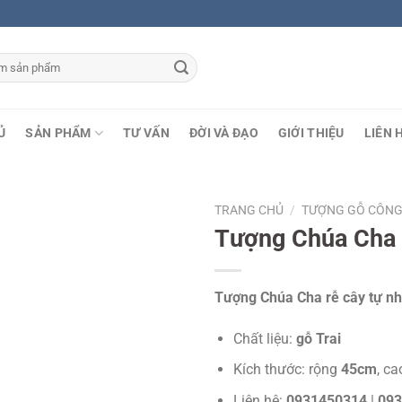
Ủ
SẢN PHẨM
TƯ VẤN
ĐỜI VÀ ĐẠO
GIỚI THIỆU
LIÊN 
TRANG CHỦ
/
TƯỢNG GỖ CÔNG
Tượng Chúa Cha
Tượng Chúa Cha rễ cây tự nh
Chất liệu:
gỗ Trai
Kích thước: rộng
45cm
, c
Liên hệ:
0931450314
|
093