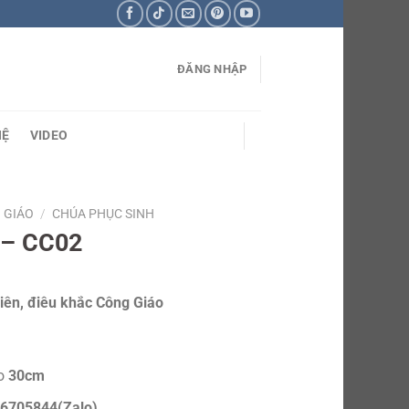
ĐĂNG NHẬP
HỆ
VIDEO
 GIÁO
/
CHÚA PHỤC SINH
 – CC02
iên, điêu khắc Công Giáo
ao
30cm
6705844(Zalo)