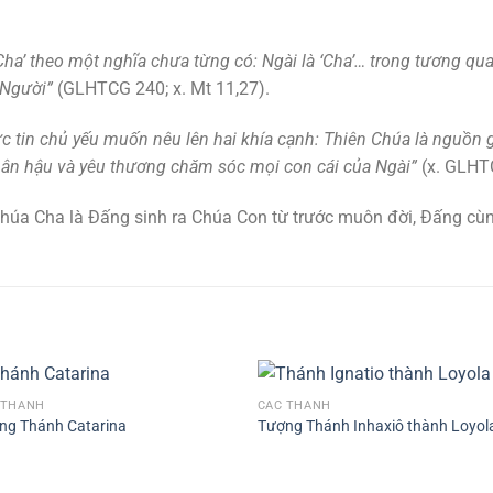
ha’ theo một nghĩa chưa từng có: Ngài là ‘Cha’… trong tương qua
a Người”
(GLHTCG 240; x. Mt 11,27).
ức tin chủ yếu muốn nêu lên hai khía cạnh: Thiên Chúa là nguồn 
 nhân hậu và yêu thương chăm sóc mọi con cái của Ngài”
(x. GLHT
 Chúa Cha là Đấng sinh ra Chúa Con từ trước muôn đời, Đấng cùn
 THÁNH
CÁC THÁNH
ng Thánh Catarina
Tượng Thánh Inhaxiô thành Loyol