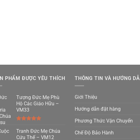
N PHẨM ĐƯỢC YÊU THÍCH
THÔNG TIN VÀ HƯỚNG D
Giới Thiệu
Tượng Đức Mẹ Phù
Hộ Các Giáo Hữu –
Hướng dẫn đặt hàng
VM33
Phương Thức Vận Chuyển
Được xếp
hạng
Tranh Đức Mẹ Chúa
5.00
Chế Độ Bảo Hành
5 sao
Cứu Thế – VM12