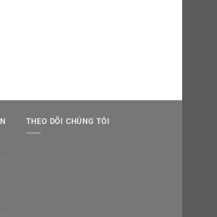
CÁC THÁNH
Tượng Thánh Phanxico
ẪN
THEO DÕI CHÚNG TÔI