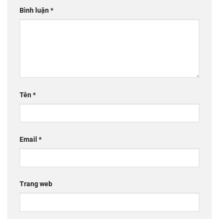
Bình luận
*
Tên
*
Email
*
Trang web