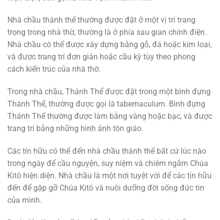
Nhà chầu thánh thể thường được đặt ở một vị trí trang
trọng trong nhà thờ, thường là ở phía sau gian chính điện.
Nhà chầu có thể được xây dựng bằng gỗ, đá hoặc kim loại,
và được trang trí đơn giản hoặc cầu kỳ tùy theo phong
cách kiến trúc của nhà thờ.
Trong nhà chầu, Thánh Thể được đặt trong một bình đựng
Thánh Thể, thường được gọi là tabernaculum. Bình đựng
Thánh Thể thường được làm bằng vàng hoặc bạc, và được
trang trí bằng những hình ảnh tôn giáo.
Các tín hữu có thể đến nhà chầu thánh thể bất cứ lúc nào
trong ngày để cầu nguyện, suy niệm và chiêm ngắm Chúa
Kitô hiện diện. Nhà chầu là một nơi tuyệt vời để các tín hữu
đến để gặp gỡ Chúa Kitô và nuôi dưỡng đời sống đức tin
của mình.