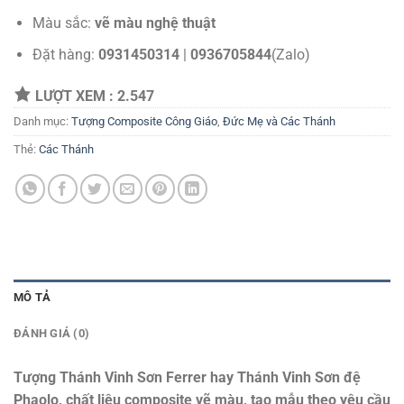
Màu sắc:
vẽ màu nghệ thuật
Đặt hàng:
0931450314
|
0936705844
(Zalo)
LƯỢT XEM :
2.547
Danh mục:
Tượng Composite Công Giáo
,
Đức Mẹ và Các Thánh
Thẻ:
Các Thánh
MÔ TẢ
ĐÁNH GIÁ (0)
Tượng Thánh Vinh Sơn Ferrer hay Thánh Vinh Sơn đệ
Phaolo, chất liệu composite vẽ màu, tạo mẫu theo yêu cầu