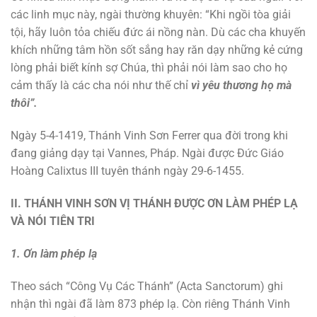
các linh mục này, ngài thường khuyên: “Khi ngồi tòa giải
tội, hãy luôn tỏa chiếu đức ái nồng nàn. Dù các cha khuyến
khích những tâm hồn sốt sắng hay răn dạy những kẻ cứng
lòng phải biết kính sợ Chúa, thì phải nói làm sao cho họ
cảm thấy là các cha nói như thế chỉ
vì yêu thương họ mà
thôi”.
Ngày 5-4-1419, Thánh Vinh Sơn Ferrer qua đời trong khi
đang giảng dạy tại Vannes, Pháp. Ngài được Đức Giáo
Hoàng Calixtus III tuyên thánh ngày 29-6-1455.
II. THÁNH VINH SƠN VỊ THÁNH ĐƯỢC ƠN LÀM PHÉP LẠ
VÀ NÓI TIÊN TRI
1. Ơn làm phép lạ
Theo sách “Công Vụ Các Thánh” (Acta Sanctorum) ghi
nhận thì ngài đã làm 873 phép lạ. Còn riêng Thánh Vinh