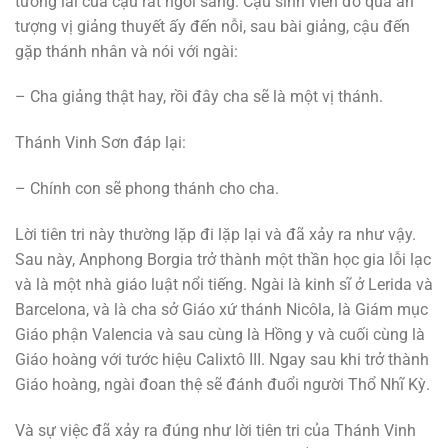
tương lai của cậu rất ngời sáng. Cậu sinh viên đó quá ấn
tượng vị giảng thuyết ấy đến nỗi, sau bài giảng, cậu đến
gặp thánh nhân và nói với ngài:
– Cha giảng thật hay, rồi đây cha sẽ là một vị thánh.
Thánh Vinh Sơn đáp lại:
– Chính con sẽ phong thánh cho cha.
Lời tiên tri này thường lặp đi lặp lại và đã xảy ra như vậy.
Sau này, Anphong Borgia trở thành một thần học gia lỗi lạc
và là một nhà giáo luật nổi tiếng. Ngài là kinh sĩ ở Lerida và
Barcelona, và là cha sở Giáo xứ thánh Nicôla, là Giám mục
Giáo phận Valencia và sau cùng là Hồng y và cuối cùng là
Giáo hoàng với tước hiệu Calixtô III. Ngay sau khi trở thành
Giáo hoàng, ngài đoan thệ sẽ đánh đuổi người Thổ Nhĩ Kỳ.
Và sự việc đã xảy ra đúng như lời tiên tri của Thánh Vinh