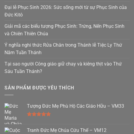
Đại lễ Phục Sinh 2026: Sức sống mới từ sự Phục Sinh của
Đức Kitô
Giải mã các biểu tượng Phục Sinh: Trứng, Nến Phục Sinh
và Chiên Thiên Chúa
Ý nghĩa nghi thức Rửa Chân trong Thánh lễ Tiệc Ly Thứ
Năm Tuần Thánh
Tại sao người Công giáo giữ chay và kiêng thịt vào Thứ
Sáu Tuần Thánh?
SẢN PHẨM ĐƯỢC YÊU THÍCH
Tượng Đức Mẹ Phù Hộ Các Giáo Hữu – VM33
Được xếp
hạng
5.00
Tranh Đức Mẹ Chúa Cứu Thế – VM12
5 sao