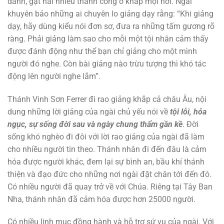
danh, gặt hái nhiều thành công ở khắp mọi nơi. Ngài
khuyên bảo những ai chuyên lo giảng dạy rằng: “Khi giảng
dạy, hãy dùng kiểu nói đơn sơ, đưa ra những tấm gương rõ
ràng. Phải giảng làm sao cho mỗi một tội nhân cảm thấy
được đánh động như thể bạn chỉ giảng cho một mình
người đó nghe. Còn bài giảng nào trừu tượng thì khó tác
động lên người nghe lắm”.
Thánh Vinh Sơn Ferrer đi rao giảng khắp cả châu Âu, nội
dung những lời giảng của ngài chủ yếu nói về
tội lỗi, hỏa
ngục, sự sống đời sau và ngày chung thẩm gần kề
. Đời
sống khó nghèo đi đôi với lời rao giảng của ngài đã làm
cho nhiều người tin theo. Thánh nhân đi đến đâu là cảm
hóa được người khác, đem lại sự bình an, bầu khí thánh
thiện và đạo đức cho những nơi ngài đặt chân tới đến đó.
Có nhiều người đã quay trở về với Chúa. Riêng tại Tây Ban
Nha, thánh nhân đã cảm hóa được hơn 25000 người.
Có nhiều linh mục đồng hành và hỗ trợ sứ vụ của ngài. Với