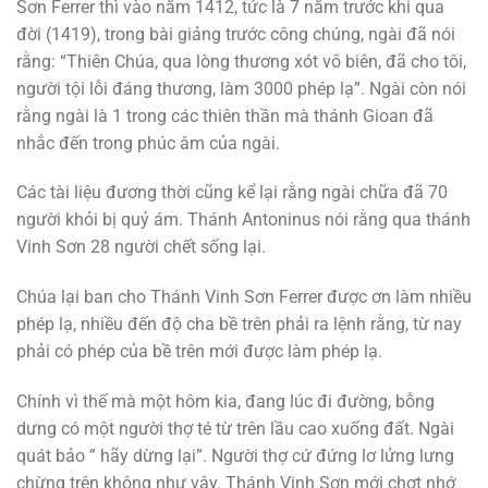
Sơn Ferrer thì vào năm 1412, tức là 7 năm trước khi qua
đời (1419), trong bài giảng trước công chúng, ngài đã nói
rằng: “Thiên Chúa, qua lòng thương xót vô biên, đã cho tôi,
người tội lỗi đáng thương, làm 3000 phép lạ”. Ngài còn nói
rằng ngài là 1 trong các thiên thần mà thánh Gioan đã
nhắc đến trong phúc âm của ngài.
Các tài liệu đương thời cũng kể lại rằng ngài chữa đã 70
người khỏi bị quỷ ám. Thánh Antoninus nói rằng qua thánh
Vinh Sơn 28 người chết sống lại.
Chúa lại ban cho Thánh Vinh Sơn Ferrer được ơn làm nhiều
phép lạ, nhiều đến độ cha bề trên phải ra lệnh rằng, từ nay
phải có phép của bề trên mới được làm phép lạ.
Chính vì thế mà một hôm kia, đang lúc đi đường, bỗng
dưng có một người thợ té từ trên lầu cao xuống đất. Ngài
quát bảo ” hãy dừng lại”. Người thợ cứ đứng lơ lửng lưng
chừng trên không như vậy. Thánh Vinh Sơn mới chợt nhớ