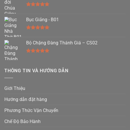
Được xếp
hạng
5.00
Bục Giảng - B01
5 sao
Được xếp
hạng
5.00
Bộ Chặng Đàng Thánh Giá – CS02
5 sao
Được xếp
hạng
5.00
5 sao
THÔNG TIN VÀ HƯỚNG DẪN
Giới Thiệu
Hướng dẫn đặt hàng
Phương Thức Vận Chuyển
Chế Độ Bảo Hành