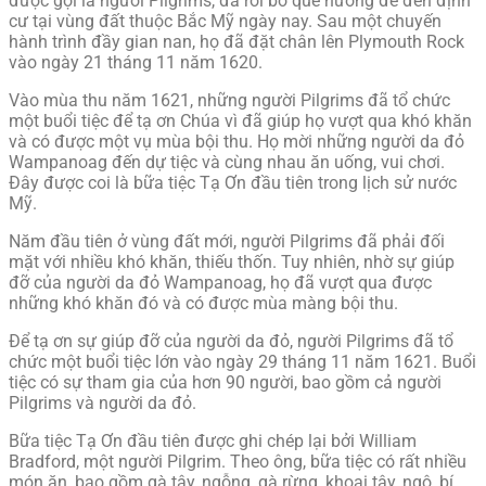
được gọi là người Pilgrims, đã rời bỏ quê hương để đến định
cư tại vùng đất thuộc Bắc Mỹ ngày nay. Sau một chuyến
hành trình đầy gian nan, họ đã đặt chân lên Plymouth Rock
vào ngày 21 tháng 11 năm 1620.
Vào mùa thu năm 1621, những người Pilgrims đã tổ chức
một buổi tiệc để tạ ơn Chúa vì đã giúp họ vượt qua khó khăn
và có được một vụ mùa bội thu. Họ mời những người da đỏ
Wampanoag đến dự tiệc và cùng nhau ăn uống, vui chơi.
Đây được coi là bữa tiệc Tạ Ơn đầu tiên trong lịch sử nước
Mỹ.
Năm đầu tiên ở vùng đất mới, người Pilgrims đã phải đối
mặt với nhiều khó khăn, thiếu thốn. Tuy nhiên, nhờ sự giúp
đỡ của người da đỏ Wampanoag, họ đã vượt qua được
những khó khăn đó và có được mùa màng bội thu.
Để tạ ơn sự giúp đỡ của người da đỏ, người Pilgrims đã tổ
chức một buổi tiệc lớn vào ngày 29 tháng 11 năm 1621. Buổi
tiệc có sự tham gia của hơn 90 người, bao gồm cả người
Pilgrims và người da đỏ.
Bữa tiệc Tạ Ơn đầu tiên được ghi chép lại bởi William
Bradford, một người Pilgrim. Theo ông, bữa tiệc có rất nhiều
món ăn, bao gồm gà tây, ngỗng, gà rừng, khoai tây, ngô, bí