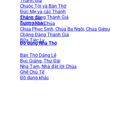
Thánh Gia
Chuộc Tội và Bàn Thờ
Đức Mẹ và các Thánh
Chặng đàng Thánh Giá
Thánh Gia
Tượng khác
Dung nhan Chúa
Chúa Phục Sinh, Chúa Ba Ngôi, Chúa Giêsu
Chặng Đàng Thánh Giá
Bữa Tiệc Ly
Đồ dùng Nhà Thờ
Bàn Thờ Dâng Lễ
Bục Giảng, Thư Đài
Nhà Tạm, Nhà đặt lời Chúa
Ghế Chủ Tế
Đồ dùng khác