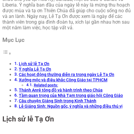
Liberia. Ý nghĩa ban đầu của ngày lễ này là mừng thu hoạch
được mùa và tạ ơn Thiên Chúa đã giúp cho cuộc sống no đủ
và an lành. Ngày nay, Lễ Tạ Ơn được xem là ngày để các
thành viên trong gia đình đoàn tụ, xích lại gần nhau hơn sau
một năm làm việc, học tập vất vả.
Mục Lục
Lịch sử lễ Tạ Ơn
Ý nghĩa Lễ Tạ Ơn
Các hoạt động thường diễn ra trong ngày Lễ Tạ Ơn
Xưởng mộc và điêu khắc Công Giáo tại TPHCM
Related posts:
Thánh Anrê tông đồ và hành trình theo Chúa
Tầm quan trọng của Nhà Tạm trong giáo hội Công Giáo
Câu chuyện Giáng Sinh trong Kinh Thánh
Lễ Giáng Sinh: Nguồn gốc, ý nghĩa và những điều thú vị
Lịch sử lễ Tạ Ơn