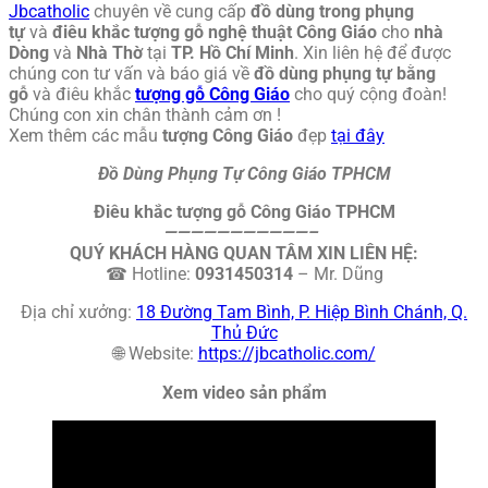
Jbcatholic
chuyên về cung cấp
đồ dùng trong phụng
tự
và
điêu khắc tượng gỗ nghệ thuật Công Giáo
cho
nhà
Dòng
và
Nhà Thờ
tại
TP. Hồ Chí Minh
. Xin liên hệ để được
chúng con tư vấn và báo giá về
đồ dùng phụng tự bằng
gỗ
và điêu khắc
tượng gỗ Công Giáo
cho quý cộng đoàn!
Chúng con xin chân thành cảm ơn !
Xem thêm các mẫu
tượng Công Giáo
đẹp
tại đây
Đồ Dùng Phụng Tự Công Giáo TPHCM
Điêu khắc tượng gỗ Công Giáo TPHCM
———————————–
QUÝ KHÁCH HÀNG QUAN TÂM XIN LIÊN HỆ:
☎ Hotline:
0931450314
– Mr. Dũng
Địa chỉ xưởng:
18 Đường Tam Bình, P. Hiệp Bình Chánh, Q.
Thủ Đức
🌐 Website:
https://jbcatholic.com/
Xem video sản phẩm