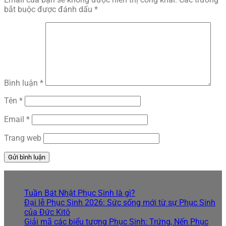
bắt buộc được đánh dấu
*
Bình luận
*
Tên
*
Email
*
Trang web
Bài viết mới
Tuần Bát Nhật Phục Sinh là gì?
Đại lễ Phục Sinh 2026: Sức sống mới từ sự Phục Sinh
của Đức Kitô
Giải mã các biểu tượng Phục Sinh: Trứng, Nến Phục