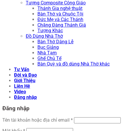
Tượng Composite Công Giáo
Thánh Gia nghệ thuật
Bàn Thờ và Chuộc Tội
Đức Mẹ và Các Thánh
Chặng Đàng Thánh Giá
Tượng Khác
Đồ Dùng Nhà Thờ
Bàn Thờ Dâng Lễ
Bục Giảng
Nhà Tạm
Ghế Chủ Tế
Bàn Quỳ và đồ dùng Nhà Thờ khác
Tư Vấn
Đời và Đạo
Giới Thiệu
Liên Hệ
Video
Đăng nhập
Đăng nhập
Tên tài khoản hoặc địa chỉ email
*
Mật khẩu
*