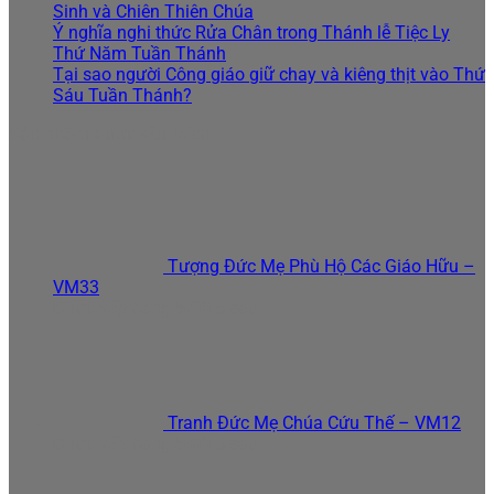
Sinh và Chiên Thiên Chúa
Ý nghĩa nghi thức Rửa Chân trong Thánh lễ Tiệc Ly
Thứ Năm Tuần Thánh
Tại sao người Công giáo giữ chay và kiêng thịt vào Thứ
Sáu Tuần Thánh?
Sản phẩm được yêu thích
Tượng Đức Mẹ Phù Hộ Các Giáo Hữu –
VM33
Được xếp hạng
5.00
5 sao
Tranh Đức Mẹ Chúa Cứu Thế – VM12
Được xếp hạng
5.00
5 sao