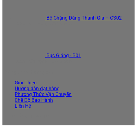
Bộ Chặng Đàng Thánh Giá – CS02
Được xếp hạng
5.00
5 sao
Bục Giảng - B01
Được xếp hạng
5.00
5 sao
Thông tin và hướng dẫn
Giới Thiệu
Hướng dẫn đặt hàng
Phương Thức Vận Chuyển
Chế Độ Bảo Hành
Liên Hệ
THEO DÕI CHÚNG TÔI