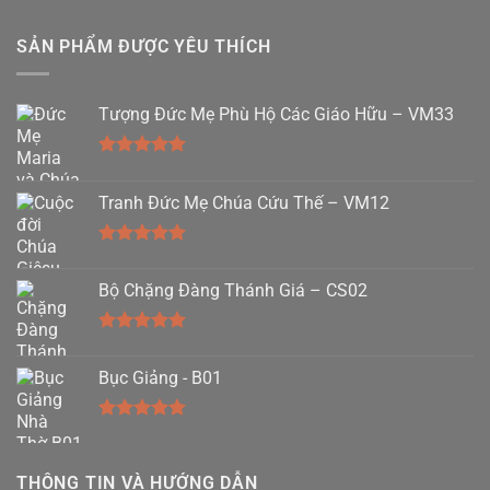
SẢN PHẨM ĐƯỢC YÊU THÍCH
Tượng Đức Mẹ Phù Hộ Các Giáo Hữu – VM33
Được xếp
hạng
5.00
Tranh Đức Mẹ Chúa Cứu Thế – VM12
5 sao
Được xếp
hạng
5.00
Bộ Chặng Đàng Thánh Giá – CS02
5 sao
Được xếp
hạng
5.00
Bục Giảng - B01
5 sao
Được xếp
hạng
5.00
5 sao
THÔNG TIN VÀ HƯỚNG DẪN