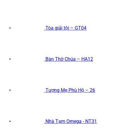
Tòa giải tội – GT04
Bàn Thờ Chúa – HA12
Tượng Mẹ Phù Hộ – 26
Nhà Tạm Omega - NT31