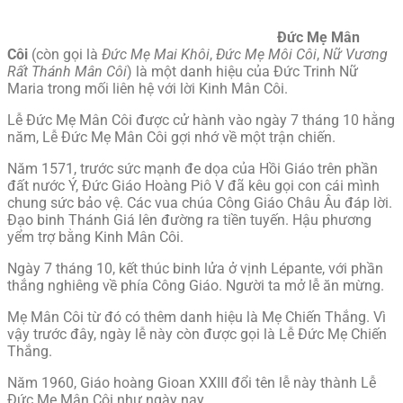
Đức Mẹ Mân
Côi
(còn gọi là
Đức Mẹ Mai Khôi
,
Đức Mẹ Môi Côi
,
Nữ Vương
Rất Thánh Mân Côi
) là một danh hiệu của Đức Trinh Nữ
Maria trong mối liên hệ với lời Kinh Mân Côi.
Lễ Đức Mẹ Mân Côi được cử hành vào ngày 7 tháng 10 hằng
năm, Lễ Đức Mẹ Mân Côi gợi nhớ về một trận chiến.
Năm 1571, trước sức mạnh đe dọa của Hồi Giáo trên phần
đất nước Ý, Đức Giáo Hoàng Piô V đã kêu gọi con cái mình
chung sức bảo vệ. Các vua chúa Công Giáo Châu Âu đáp lời.
Đạo binh Thánh Giá lên đường ra tiền tuyến. Hậu phương
yểm trợ bằng Kinh Mân Côi.
Ngày 7 tháng 10, kết thúc binh lửa ở vịnh Lépante, với phần
thắng nghiêng về phía Công Giáo. Người ta mở lễ ăn mừng.
Mẹ Mân Côi từ đó có thêm danh hiệu là Mẹ Chiến Thắng. Vì
vậy trước đây, ngày lễ này còn được gọi là Lễ Đức Mẹ Chiến
Thắng.
Năm 1960, Giáo hoàng Gioan XXIII đổi tên lễ này thành Lễ
Đức Mẹ Mân Côi như ngày nay.