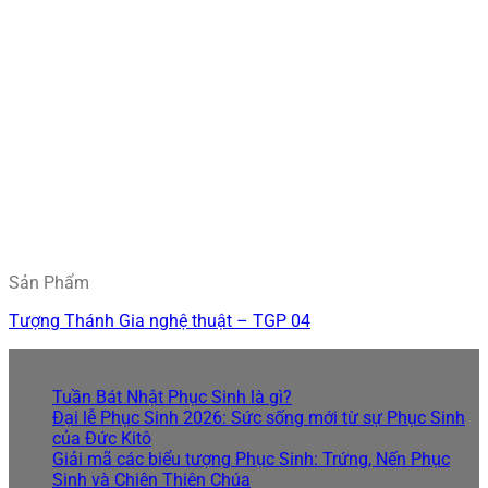
Sản Phẩm
Tượng Thánh Gia nghệ thuật – TGP 04
Bài viết mới
Tuần Bát Nhật Phục Sinh là gì?
Đại lễ Phục Sinh 2026: Sức sống mới từ sự Phục Sinh
của Đức Kitô
Giải mã các biểu tượng Phục Sinh: Trứng, Nến Phục
Sinh và Chiên Thiên Chúa