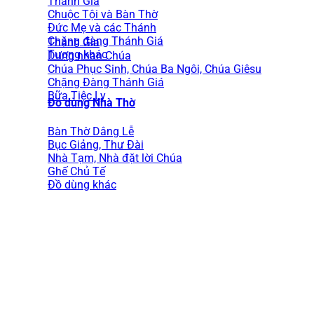
Thánh Gia
Chuộc Tội và Bàn Thờ
Đức Mẹ và các Thánh
Chặng đàng Thánh Giá
Thánh Gia
Tượng khác
Dung nhan Chúa
Chúa Phục Sinh, Chúa Ba Ngôi, Chúa Giêsu
Chặng Đàng Thánh Giá
Bữa Tiệc Ly
Đồ dùng Nhà Thờ
Bàn Thờ Dâng Lễ
Bục Giảng, Thư Đài
Nhà Tạm, Nhà đặt lời Chúa
Ghế Chủ Tế
Đồ dùng khác