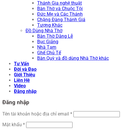
Thánh Gia nghệ thuật
Bàn Thờ và Chuộc Tội
Đức Mẹ và Các Thánh
Chặng Đàng Thánh Giá
Tượng Khác
Đồ Dùng Nhà Thờ
Bàn Thờ Dâng Lễ
Bục Giảng
Nhà Tạm
Ghế Chủ Tế
Bàn Quỳ và đồ dùng Nhà Thờ khác
Tư Vấn
Đời và Đạo
Giới Thiệu
Liên Hệ
Video
Đăng nhập
Đăng nhập
Tên tài khoản hoặc địa chỉ email
*
Mật khẩu
*