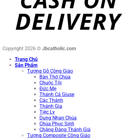
Copyright 2026 ©
Jbcatholic.com
Trang Chủ
Sản Phẩm
Tượng Gỗ Công Giáo
Bàn Thờ Chúa
Chuộc Tội
Đức Mẹ
Thánh Cả Giuse
Các Thánh
Thánh Gia
Tiệc Ly
Dung Nhan Chúa
Chúa Phục Sinh
Chặng Đàng Thánh Giá
Tượng Composite Công Giáo