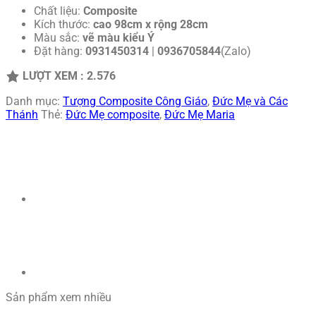
Chất liệu:
Composite
Kích thước:
cao
98cm x rộng 28cm
Màu sắc:
vẽ màu kiểu Ý
Đặt hàng:
0931450314
|
0936705844
(Zalo)
LƯỢT XEM :
2.576
Danh mục:
Tượng Composite Công Giáo
,
Đức Mẹ và Các
Thánh
Thẻ:
Đức Mẹ composite
,
Đức Mẹ Maria
Sản phẩm xem nhiều