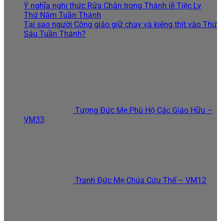
Ý nghĩa nghi thức Rửa Chân trong Thánh lễ Tiệc Ly
Thứ Năm Tuần Thánh
Tại sao người Công giáo giữ chay và kiêng thịt vào Thứ
Sáu Tuần Thánh?
Sản phẩm được yêu thích
Tượng Đức Mẹ Phù Hộ Các Giáo Hữu –
VM33
Được xếp hạng
5.00
5 sao
Tranh Đức Mẹ Chúa Cứu Thế – VM12
Được xếp hạng
5.00
5 sao