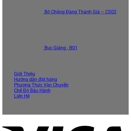
Bộ Chặng Đàng Thánh Giá – CS02
Được xếp hạng
5.00
5 sao
Bục Giảng - B01
Được xếp hạng
5.00
5 sao
Thông tin và hướng dẫn
Giới Thiệu
Hướng dẫn đặt hàng
Phương Thức Vận Chuyển
Chế Độ Bảo Hành
Liên Hệ
THEO DÕI CHÚNG TÔI