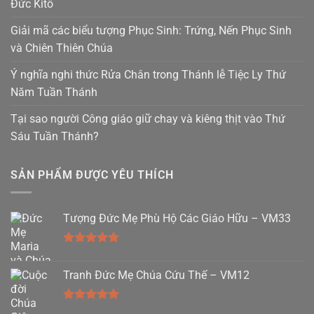
Đức Kitô
Giải mã các biểu tượng Phục Sinh: Trứng, Nến Phục Sinh
và Chiên Thiên Chúa
Ý nghĩa nghi thức Rửa Chân trong Thánh lễ Tiệc Ly Thứ
Năm Tuần Thánh
Tại sao người Công giáo giữ chay và kiêng thịt vào Thứ
Sáu Tuần Thánh?
SẢN PHẨM ĐƯỢC YÊU THÍCH
Tượng Đức Mẹ Phù Hộ Các Giáo Hữu – VM33
Được xếp
hạng
5.00
Tranh Đức Mẹ Chúa Cứu Thế – VM12
5 sao
Được xếp