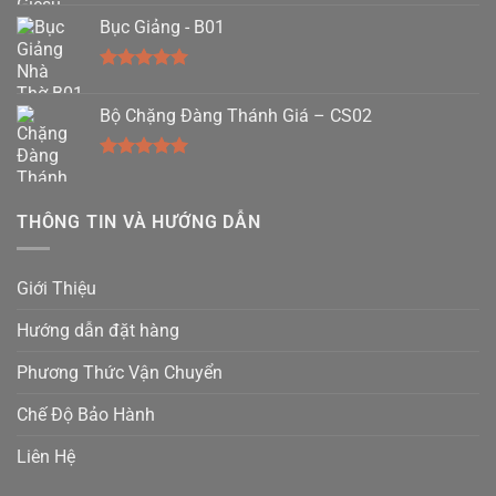
hạng
5.00
Bục Giảng - B01
5 sao
Được xếp
hạng
5.00
Bộ Chặng Đàng Thánh Giá – CS02
5 sao
Được xếp
hạng
5.00
5 sao
THÔNG TIN VÀ HƯỚNG DẪN
Giới Thiệu
Hướng dẫn đặt hàng
Phương Thức Vận Chuyển
Chế Độ Bảo Hành
Liên Hệ